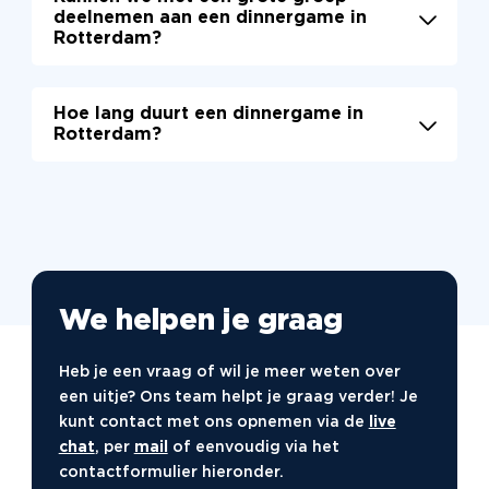
zorgen voor een onvergetelijke avond met een
deelnemen aan een dinnergame in
je samen met je tafelgenoten een mysterie
lokaal tintje.
Rotterdam?
oplost. Elk thema biedt unieke uitdagingen en
volop gelegenheid om te genieten van de sfeer
Ja, we verwelkomen groepen van verschillende
en de lokale keuken.
Hoe lang duurt een dinnergame in
groottes voor onze dinnergames. Of je nu met
Rotterdam?
een klein team of een grote groep komt, we
passen de activiteit aan. Het is een perfecte
Een dinnergame in Rotterdam duurt meestal
groepsactiviteit in Rotterdam, waarbij
tussen de 3 en 4 uur. Dit geeft je voldoende
samenwerking en plezier centraal staan.
tijd om te genieten van het diner en de spellen.
Onze ervaren begeleiding zorgt ervoor dat
alles soepel verloopt, zodat jij je kunt
concentreren op het plezier maken in de stad.
We helpen je graag
Heb je een vraag of wil je meer weten over
een uitje? Ons team helpt je graag verder! Je
kunt contact met ons opnemen via de
live
chat
, per
mail
of eenvoudig via het
contactformulier hieronder.