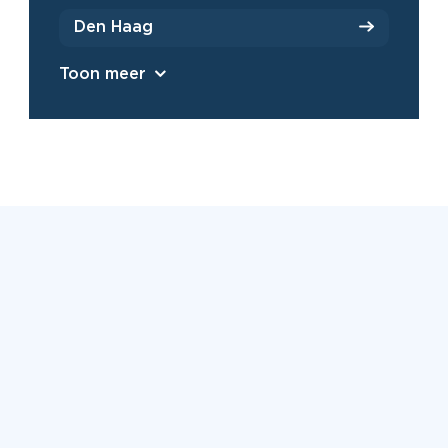
Den Haag
Toon meer
Beoordeeld met een 9,2 uit
6500+ reviews
Bekijk alle reviews