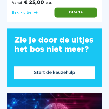
€ 25,00
Vanaf
p.p.
Offerte
Bekijk uitje
Zie je door de uitjes
het bos niet meer?
Start de keuzehulp