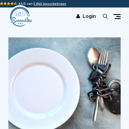
4,5/5 van
5.960 beoordelingen
Login