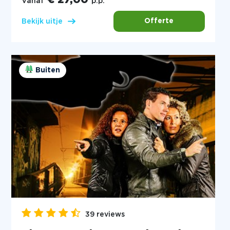
€ 27,00
Vanaf
p.p.
Offerte
Bekijk uitje
Buiten
39 reviews