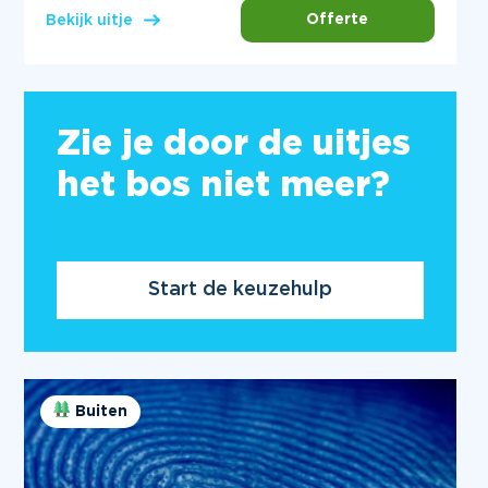
Offerte
Bekijk uitje
Zie je door de uitjes
het bos niet meer?
Start de keuzehulp
Buiten