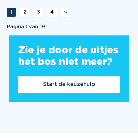
1
2
3
4
»
Pagina 1 van 19
Zie je door de uitjes
het bos niet meer?
Start de keuzehulp