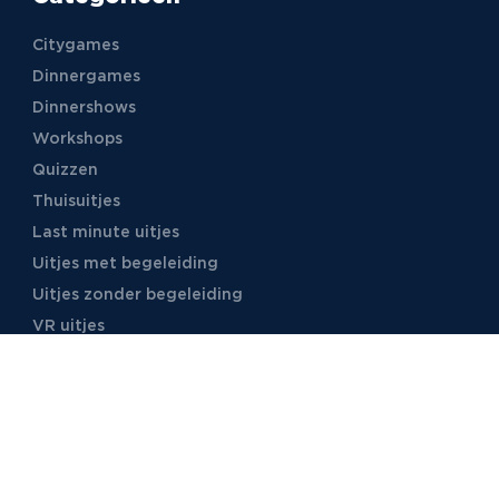
Citygames
Dinnergames
Dinnershows
Workshops
Quizzen
Thuisuitjes
Last minute uitjes
Uitjes met begeleiding
Uitjes zonder begeleiding
VR uitjes
Moordspellen
Uitjes met online begeleiding
TB Events