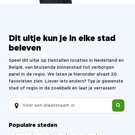
de proef worden gesteld tijdens de Test! Onder
genot van een kop koffie wordt de uitslag berekend
en de winnaar bepaald. Slaagt jullie missie en zijn
jullie het team de hoogste pot in tijden? Of is de
Verrader jullie te slim af? Beleef het nu zelf!
Dit uitje kun je in elke stad
beleven
Speel dit uitje op tientallen locaties in Nederland en
België, van bruisende binnenstad tot verborgen
parel in de regio. We laten je hieronder alvast 20
favorieten zien. Liever iets anders? Typ je gewenste
stad of regio in de zoekbalk en laat je verrassen!
Populaire steden