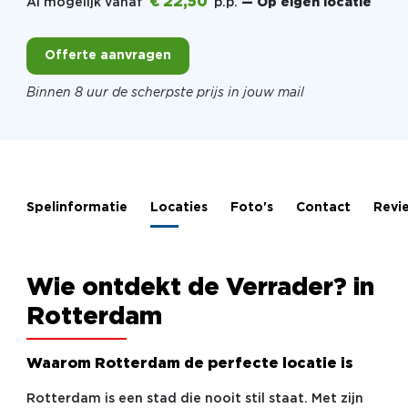
€ 22,50
Al mogelijk vanaf
p.p.
— Op eigen locatie
Offerte aanvragen
Binnen 8 uur de scherpste prijs in jouw mail
Spelinformatie
Locaties
Foto's
Contact
Revi
Wie ontdekt de Verrader? in
Rotterdam
Waarom Rotterdam de perfecte locatie is
Rotterdam is een stad die nooit stil staat. Met zijn