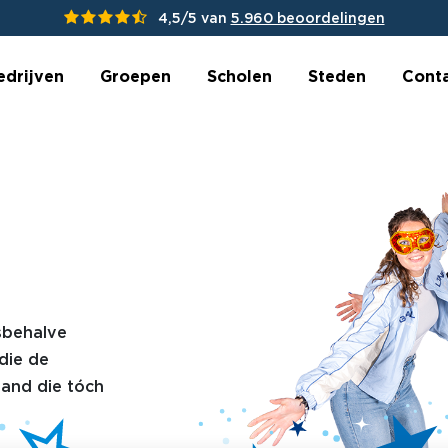
4,5/5 van
5.960 beoordelingen
edrijven
Groepen
Scholen
Steden
Cont
esbehalve
die de
tand die tóch