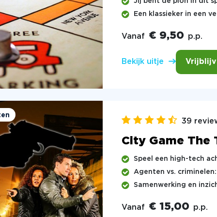
Jij bent de pion in dit 
Een klassieker in een v
€ 9,50
Vanaf
p.p.
Vrijblij
Bekijk uitje
ten
39 revie
City Game The 
Speel een high-tech ac
Agenten vs. criminelen
Samenwerking en inzich
€ 15,00
Vanaf
p.p.