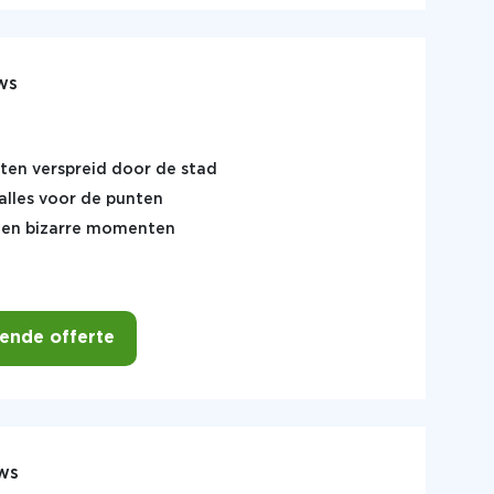
ws
ten verspreid door de stad
alles voor de punten
en en bizarre momenten
vende offerte
ws