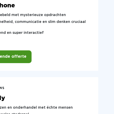
Phone
 gebeld met mysterieuze opdrachten
nelheid, communicatie en slim denken cruciaal
nd en super interactief
vende offerte
ws
ly
izen en onderhandel met échte mensen