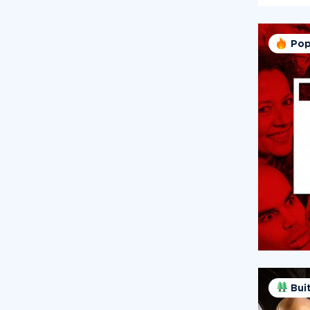
Pop
Bui