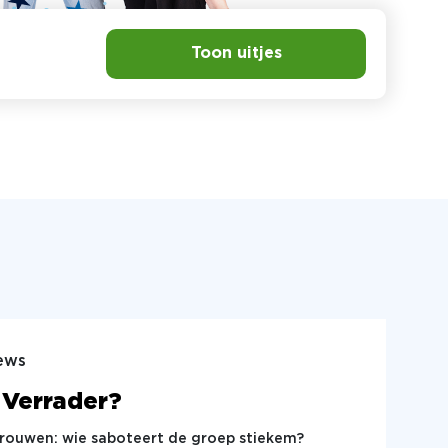
Toon uitjes
ews
 Verrader?
trouwen: wie saboteert de groep stiekem?