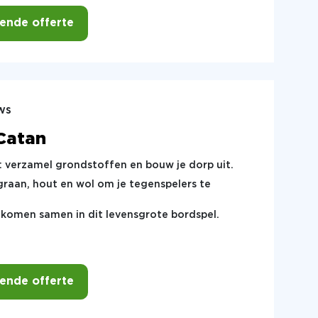
vende offerte
ws
Catan
: verzamel grondstoffen en bouw je dorp uit.
raan, hout en wol om je tegenspelers te
d komen samen in dit levensgrote bordspel.
vende offerte