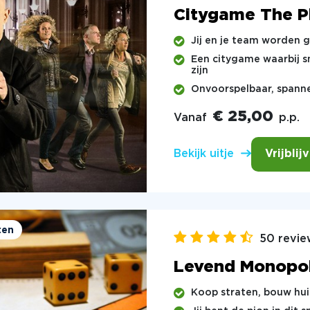
Citygame The 
Jij en je team worden
Een citygame waarbij s
zijn
Onvoorspelbaar, spanne
€ 25,00
Vanaf
p.p.
Vrijblij
Bekijk uitje
ten
50 revie
Levend Monopo
Koop straten, bouw hu