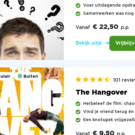
Voer uitdagende opdra
Samenwerken was nog no
€ 22,50
Vanaf
p.p.
Vrijblij
Bekijk uitje
ulair
Buiten
101 revi
The Hangover
Herbeleef de film: cha
Vind je vriend terug é
Een knotsgek vrijgezel
€ 9,50
Vanaf
p.p.