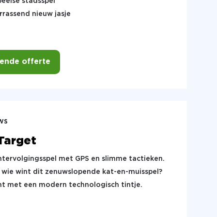
speelse stadsspel
errassend nieuw jasje
vende offerte
ws
Target
htervolgingsspel met GPS en slimme tactieken.
: wie wint dit zenuwslopende kat-en-muisspel?
t met een modern technologisch tintje.