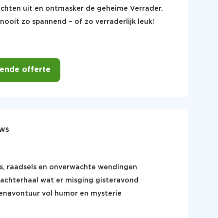
chten uit en ontmasker de geheime Verrader.
oit zo spannend – of zo verraderlijk leuk!
vende offerte
ews
os, raadsels en onverwachte wendingen
n achterhaal wat er misging gisteravond
lenavontuur vol humor en mysterie