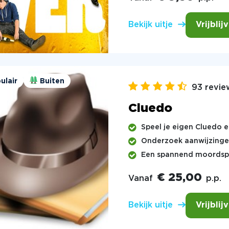
Vrijblij
Bekijk uitje
ulair
Buiten
93 revie
Cluedo
Speel je eigen Cluedo e
Onderzoek aanwijzingen
Een spannend moordspel
€ 25,00
Vanaf
p.p.
Vrijblij
Bekijk uitje