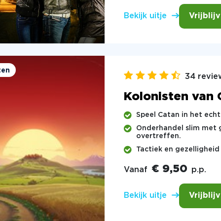
Vrijblij
Bekijk uitje
ten
34 revie
Kolonisten van 
Speel Catan in het echt
Onderhandel slim met g
overtreffen.
Tactiek en gezellighei
€ 9,50
Vanaf
p.p.
Vrijblij
Bekijk uitje