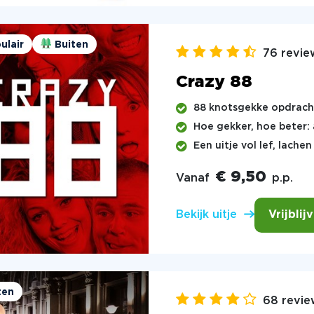
ulair
Buiten
76 revie
Crazy 88
88 knotsgekke opdrach
Hoe gekker, hoe beter: 
Een uitje vol lef, lach
€ 9,50
Vanaf
p.p.
Vrijblij
Bekijk uitje
ten
68 revie