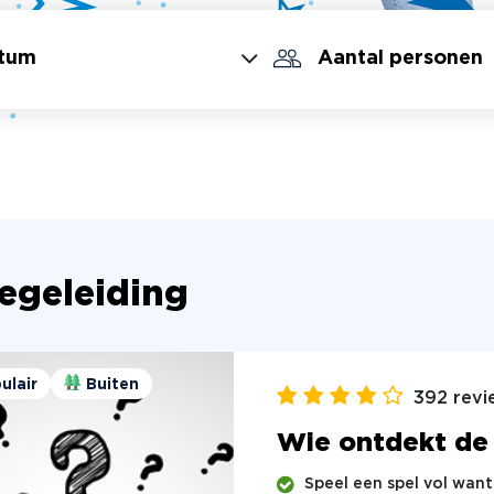
begeleiding
ulair
Buiten
392 revi
Wie ontdekt de
Speel een spel vol wan