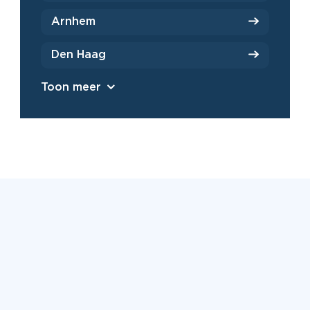
Arnhem
Den Haag
Toon meer
Beoordeeld met een 9,2 uit
6500+ reviews
Bekijk alle reviews