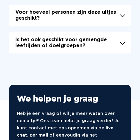
zonder begeleiding?
Voor hoeveel personen zijn deze uitjes
Deze spellen zijn het populairst om zelfstandig te
geschikt?
spelen:
Party at home
– Voer hilarische opdrachten
Is het ook geschikt voor gemengde
leeftijden of doelgroepen?
uit met je eigen groep
Outside escape
– Ontsnap aan de stad met
raadsels en aanwijzingen
The Hangover
– Zelfstandig spel vol humor,
mysterie en groepslol
Levend Monopoly
– Koop, verkoop en
We helpen je graag
onderhandel in de levensgrote versie!
Jacht op de Maffia
– Speel dit spannende spel
Heb je een vraag of wil je meer weten over
in je eigen buurt of wijk
een uitje? Ons team helpt je graag verder! Je
Citygame gek op Holland
- Typisch Hollandse
kunt contact met ons opnemen via de
live
opdrachten en weetjes tijdens een vrolijke
chat
, per
mail
of eenvoudig via het
stadswandeling.