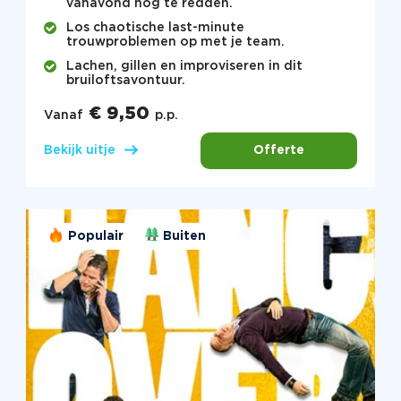
vanavond nog te redden.
Los chaotische last-minute
trouwproblemen op met je team.
Lachen, gillen en improviseren in dit
bruiloftsavontuur.
€ 9,50
Vanaf
p.p.
Offerte
Bekijk uitje
Populair
Buiten