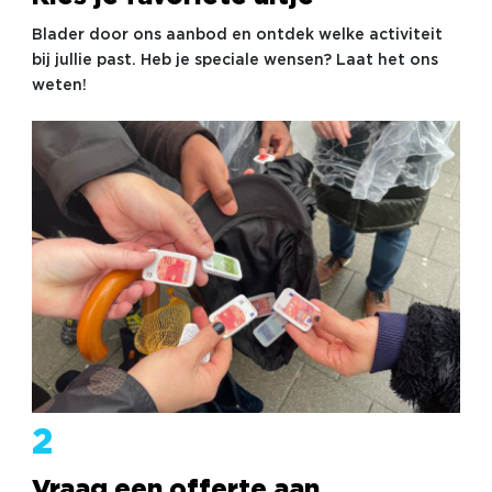
vriendenweekend: jij kiest het uitje, wij doen de
voorbereiding.
Blader door ons aanbod en ontdek welke activiteit
bij jullie past. Heb je speciale wensen? Laat het ons
weten!
2
Vraag een offerte aan