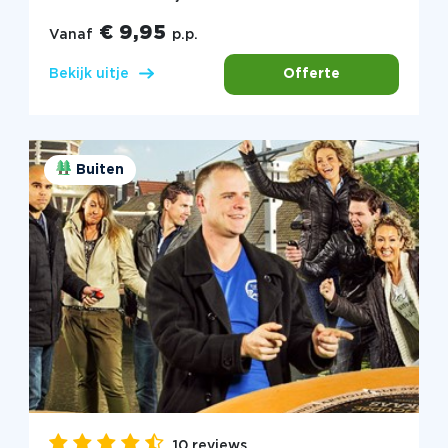
€ 9,95
Vanaf
p.p.
Offerte
Bekijk uitje
Buiten
10 reviews