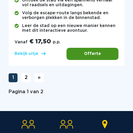
Ontdek de stad via een spannend verhaal
vol raadsels en uitdagingen.
Volg de escape-route langs bekende en
verborgen plekken in de binnenstad.
Leer de stad op een nieuwe manier kennen
met dit interactieve avontuur.
€ 17,50
Vanaf
p.p.
Offerte
Bekijk uitje
1
2
»
Pagina 1 van 2