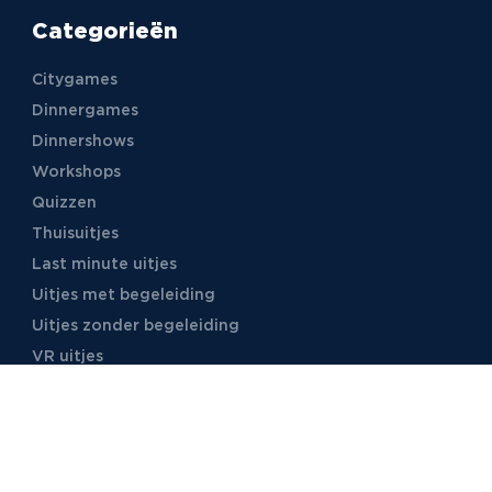
Categorieën
Citygames
Dinnergames
Dinnershows
Workshops
Quizzen
Thuisuitjes
Last minute uitjes
Uitjes met begeleiding
Uitjes zonder begeleiding
VR uitjes
Moordspellen
Uitjes met online begeleiding
TB Events