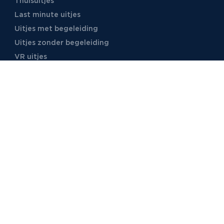
Thuisuitjes
Last minute uitjes
Uitjes met begeleiding
Uitjes zonder begeleiding
VR uitjes
Moordspellen
Uitjes met online begeleiding
TB Events
Over ons
Ons team
Voor locaties
Vacatures
Stages
Foto's
Video's