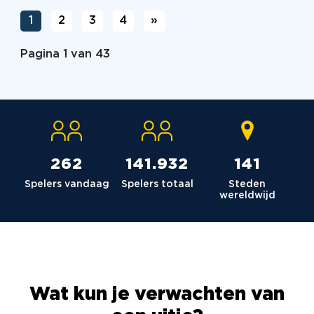
1
2
3
4
»
Pagina 1 van 43
264
142.980
142
Spelers vandaag
Spelers totaal
Steden
wereldwijd
Wat kun je verwachten van