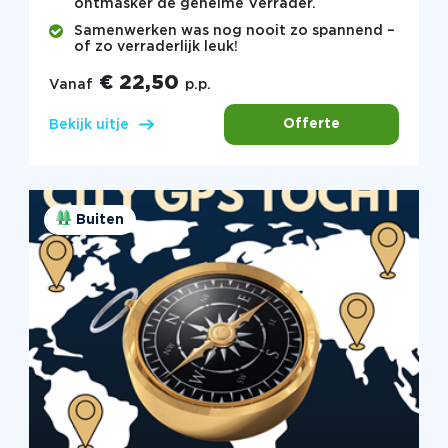
ontmasker de geheime Verrader.
Samenwerken was nog nooit zo spannend –
of zo verraderlijk leuk!
€ 22,50
Vanaf
p.p.
Offerte
Bekijk uitje
Buiten