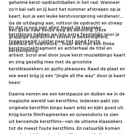
geheime kerst-opdrachtballen in het rad. Wanneer
zo’n bal valt en jij kunt het nummer afstrepen op je
kaart, kun je een leuke kerstvoorsprong verdienen!
Ga de uitdaging aan, voltooi de opdracht en streep
En dat is nog niet alles! Naast de klassieke
een getal naar keuze weg als beloning. Deze
kerstbingo hebben we iets extra feestelijks voor je
grappige opdrachten testen je behendigheid,
toegevoegd! Luister naar het goed foute
snelheid en teamwork… maar wel met een flinke
kerstmuziekfragment en achterhaal de titel en
kerstknipoog!
artiest. Scrol snel door jouw kerst-muziekbingo kaart
en zing gezellig mee met de grootste
kerstklassiekers en guilty pleasures. Raad de plaat en
wie weet krijg jij een "jingle all the way" door je kaart
heen!
Daarna nemen we een kerstpauze en duiken we in de
magische wereld van kerstfilms. Iedereen pakt zijn
originele kerstfilm bingo kaart erbij en kijkt goed uit.
Krijg korte filmfragmenten en screenshots te zien
uit beroemde kerstfilms—van de ultieme klassiekers
tot de meest foute kerstfilms. En natuurlijk komen