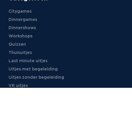
Citygames
Dinnergames
Dinnershows
Workshops
Quizzen
Thuisuitjes
Last minute uitjes
Uitjes met begeleiding
Uitjes zonder begeleiding
VR uitjes
Moordspellen
Uitjes met online begeleiding
TB Events