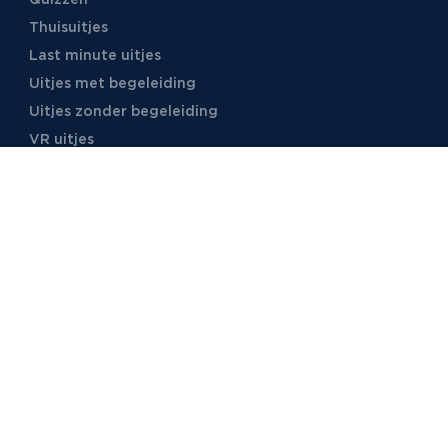
Thuisuitjes
Last minute uitjes
Uitjes met begeleiding
Uitjes zonder begeleiding
VR uitjes
Moordspellen
Uitjes met online begeleiding
TB Events
Over ons
Ons team
Voor locaties
Vacatures
Stages
Foto's