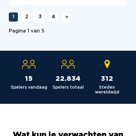
1
2
3
4
»
Pagina 1 van 5
15
23.036
315
Spelers vandaag
Spelers totaal
Steden
wereldwijd
Wat kun je verwachten van