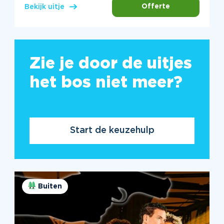
Offerte
Bekijk uitje
Zie je door de uitjes
het bos niet meer?
Start de keuzehulp
Buiten