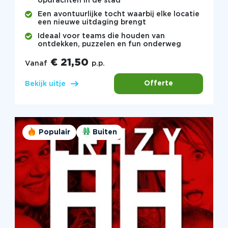
opdrachten in de stad
Een avontuurlijke tocht waarbij elke locatie
een nieuwe uitdaging brengt
Ideaal voor teams die houden van
ontdekken, puzzelen en fun onderweg
€ 21,50
Vanaf
p.p.
Offerte
Bekijk uitje
Populair
Buiten