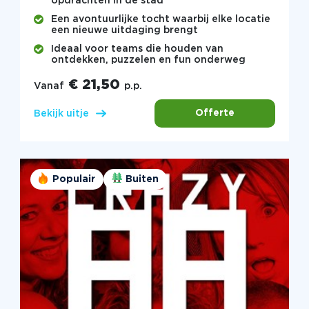
opdrachten in de stad
Een avontuurlijke tocht waarbij elke locatie
een nieuwe uitdaging brengt
Ideaal voor teams die houden van
ontdekken, puzzelen en fun onderweg
€ 21,50
Vanaf
p.p.
Offerte
Bekijk uitje
Populair
Buiten