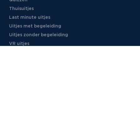
Thuisuitjes
Last minute uitjes
Uitjes met begeleiding
Uitjes zonder begeleiding
VR uitjes
Moordspellen
Uitjes met online begeleiding
TB Events
Over ons
Ons team
Voor locaties
Vacatures
Stages
Foto's