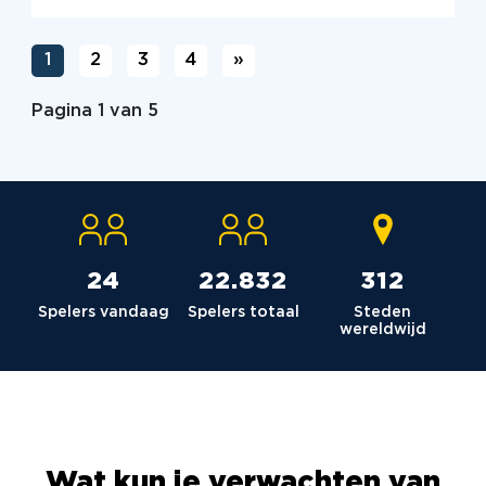
1
2
3
4
»
Pagina 1 van 5
24
23.036
315
Spelers vandaag
Spelers totaal
Steden
wereldwijd
Wat kun je verwachten van