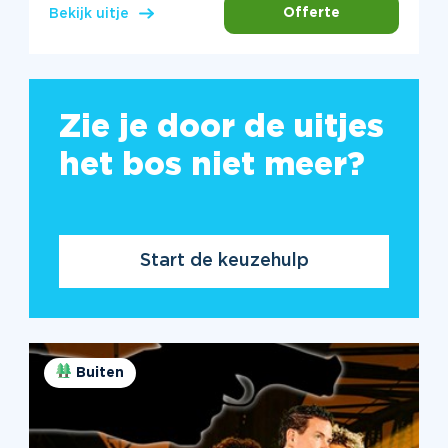
Offerte
Bekijk uitje
Zie je door de uitjes
het bos niet meer?
Start de keuzehulp
Buiten