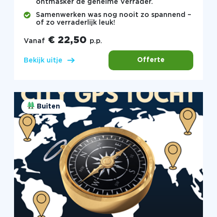
ontmasker de geheime Verrader.
Samenwerken was nog nooit zo spannend –
of zo verraderlijk leuk!
€ 22,50
Vanaf
p.p.
Offerte
Bekijk uitje
Buiten