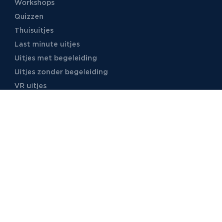
Workshops
Quizzen
Thuisuitjes
Last minute uitjes
Uitjes met begeleiding
Uitjes zonder begeleiding
VR uitjes
Moordspellen
Uitjes met online begeleiding
TB Events
Over ons
Ons team
Voor locaties
Vacatures