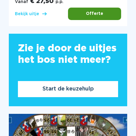
€ 27,50
Vanaf
p.p.
Offerte
Bekijk uitje
Zie je door de uitjes
het bos niet meer?
Start de keuzehulp