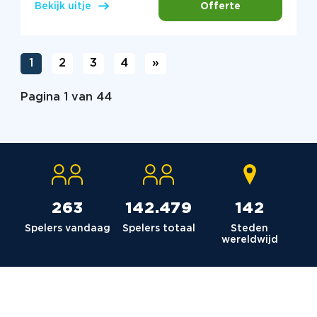
Offerte
Bekijk uitje
1
2
3
4
»
Pagina 1 van 44
264
142.980
142
Spelers vandaag
Spelers totaal
Steden
wereldwijd