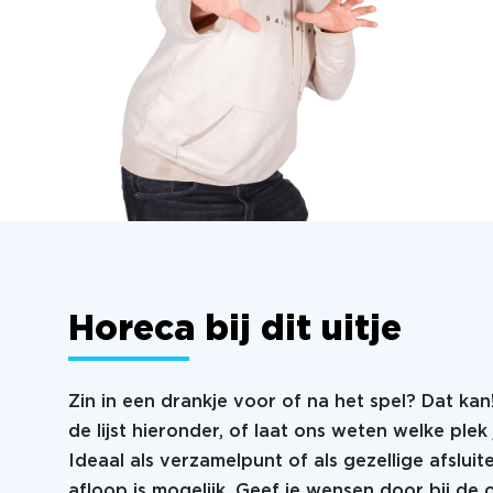
Horeca bij dit uitje
Zin in een drankje voor of na het spel? Dat kan
de lijst hieronder, of laat ons weten welke plek 
Ideaal als verzamelpunt of als gezellige afsluit
afloop is mogelijk. Geef je wensen door bij de