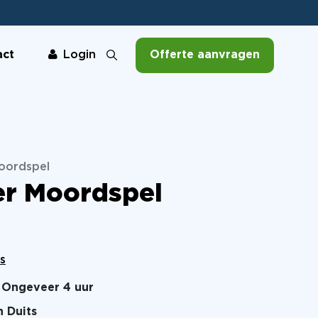
act
Offerte aanvragen
Login
Moordspel
er Moordspel
s
Ongeveer 4 uur
n Duits