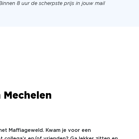
Binnen 8 uur de scherpste prijs in jouw mail
n Mechelen
in het Maffiageweld. Kwam je voor een
collega’s en/of vrienden? Ga lekker zitten en