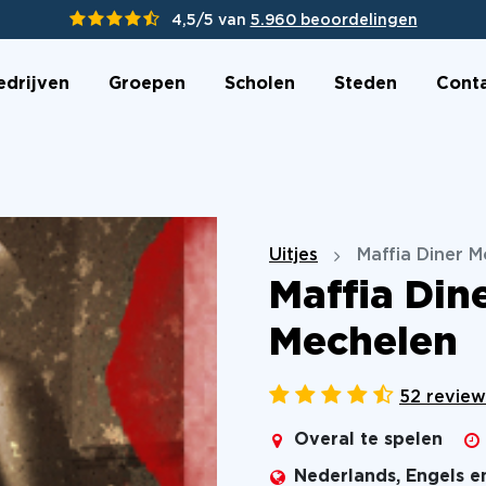
4,5/5 van
5.960 beoordelingen
edrijven
Groepen
Scholen
Steden
Cont
Uitjes
Maffia Diner 
Maffia Din
Mechelen
52 review
Overal te spelen
Nederlands, Engels e