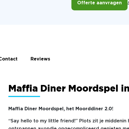
Offerte aanvragen
Contact
Reviews
Maffia Diner Moordspel i
Maffia Diner Moordspel, het Moorddiner 2.0!
“Say hello to my little friend!” Plots zit je midden
ontspannen avondje ongecompliceerd genieten met 