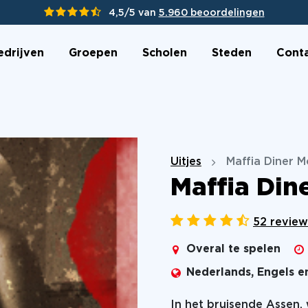
4,5/5 van
5.960 beoordelingen
edrijven
Groepen
Scholen
Steden
Cont
Uitjes
Maffia Diner 
Maffia Din
52 review
Overal te spelen
Nederlands, Engels e
In het bruisende Assen,