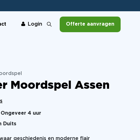
act
Offerte aanvragen
Login
Moordspel
er Moordspel Assen
s
Ongeveer 4 uur
n Duits
 waar geschiedenis en moderne flair