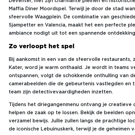
Deventer, met zijn charmante pleinen en historische
Maffia Diner Moordspel. Terwijl je door de stad wan
sfeervolle Waagplein. De combinatie van geschiede
Sjampetter en Valencia, maakt het een perfecte pl
ambiance nodigt uit tot een spannende ontdekking
Zo verloopt het spel
Bij aankomst in een van de sfeervolle restaurants,
Kater, word je warm onthaald. Je wordt in teams v
ontspannen, volgt de schokkende onthulling van de
camerabeelden die de gebeurtenis vastlegden en te
team zijn detectivevaardigheden inzetten.
Tijdens het driegangenmenu ontvang je creatieve o
helpen de zaak op te lossen. Bekijk de beelden opn
verzamel bewijs. Jullie zullen langs de prachtige lo
de iconische Lebuinuskerk, terwijl je de geheimen 