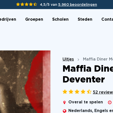
4,5/5 van
5.960 beoordelingen
edrijven
Groepen
Scholen
Steden
Cont
Uitjes
Maffia Diner 
Maffia Din
Deventer
52 review
Overal te spelen
Nederlands, Engels e