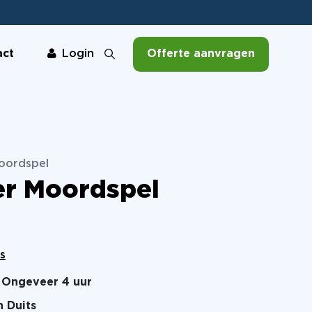
act
Offerte aanvragen
Login
Moordspel
er Moordspel
s
Ongeveer 4 uur
n Duits