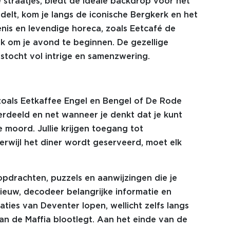
 straatjes, biedt de ideale backdrop voor het
delt, kom je langs de iconische Bergkerk en het
nis en levendige horeca, zoals Eetcafé de
ek om je avond te beginnen. De gezellige
stocht vol intrige en samenzwering.
 zoals Eetkaffee Engel en Bengel of De Rode
erdeeld en net wanneer je denkt dat je kunt
 moord. Jullie krijgen toegang tot
rwijl het diner wordt geserveerd, moet elk
pdrachten, puzzels en aanwijzingen die je
ieuw, decodeer belangrijke informatie en
caties van Deventer lopen, wellicht zelfs langs
van de Maffia blootlegt. Aan het einde van de