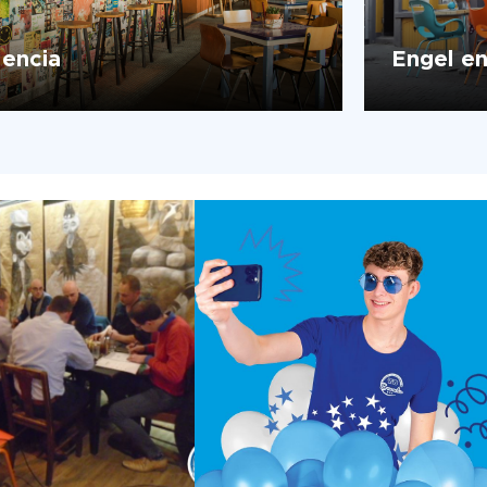
lencia
Engel e