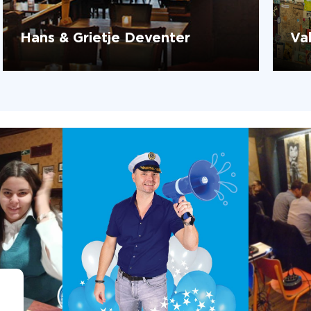
Hans & Grietje Deventer
Va