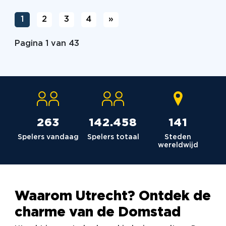
1
2
3
4
»
Pagina 1 van 43
264
142.980
142
Spelers vandaag
Spelers totaal
Steden
wereldwijd
Waarom Utrecht? Ontdek de
charme van de Domstad