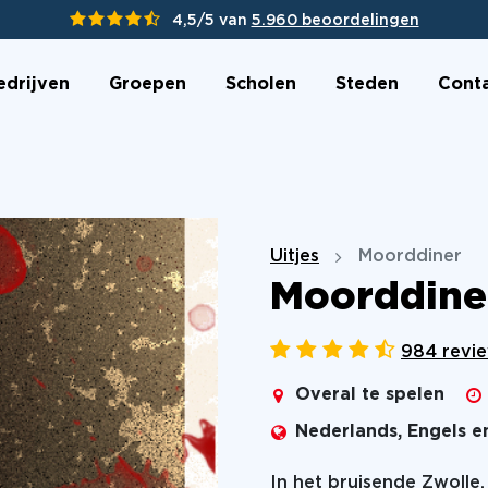
4,5/5 van
5.960 beoordelingen
edrijven
Groepen
Scholen
Steden
Cont
Uitjes
Moorddiner
Moorddine
984 revi
Overal te spelen
Nederlands, Engels e
In het bruisende Zwolle,