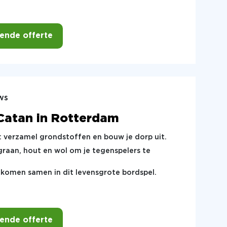
vende offerte
ws
Catan in Rotterdam
: verzamel grondstoffen en bouw je dorp uit.
raan, hout en wol om je tegenspelers te
d komen samen in dit levensgrote bordspel.
vende offerte