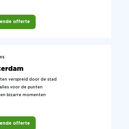
vende offerte
ws
tterdam
ten verspreid door de stad
alles voor de punten
en en bizarre momenten
vende offerte