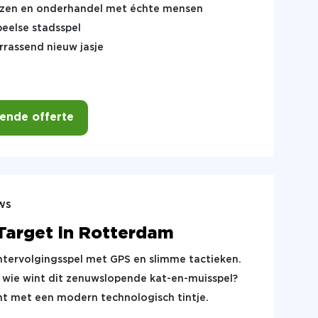
izen en onderhandel met échte mensen
speelse stadsspel
errassend nieuw jasje
vende offerte
ws
Target in Rotterdam
htervolgingsspel met GPS en slimme tactieken.
: wie wint dit zenuwslopende kat-en-muisspel?
t met een modern technologisch tintje.