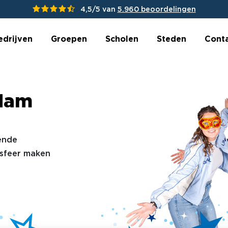
4,5/5 van
5.960 beoordelingen
edrijven
Groepen
Scholen
Steden
Cont
rdam
ende
 sfeer maken