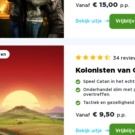
€ 15,00
Vanaf
p.p.
Vrijblij
Bekijk uitje
ten
34 revie
Kolonisten van 
Speel Catan in het echt
Onderhandel slim met g
overtreffen.
Tactiek en gezellighei
€ 9,50
Vanaf
p.p.
Vrijblij
Bekijk uitje