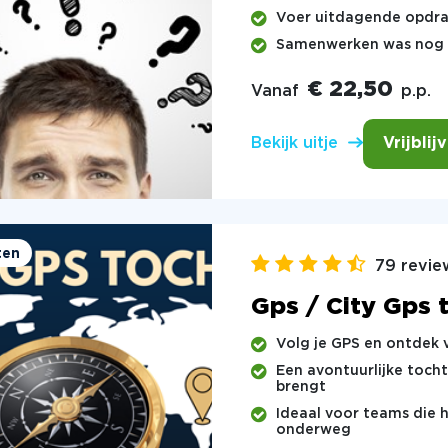
Voer uitdagende opdra
Samenwerken was nog no
€ 22,50
Vanaf
p.p.
Vrijblij
Bekijk uitje
ten
79 revie
Gps / City Gps 
Volg je GPS en ontdek 
Een avontuurlijke tocht
brengt
Ideaal voor teams die 
onderweg