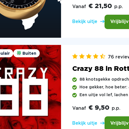
€ 21,50
Vanaf
p.p.
Vrijblij
Bekijk uitje
ulair
Buiten
76 revie
Crazy 88 in Ro
88 knotsgekke opdrach
Hoe gekker, hoe beter: 
Een uitje vol lef, lach
€ 9,50
Vanaf
p.p.
Vrijblij
Bekijk uitje