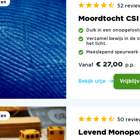
ten
52 revie
Moordtocht CSI
Duik in een onopgelost
Verzamel bewijs in de s
het licht.
Meeslepend speurwerk d
€ 27,00
Vanaf
p.p.
Vrijblij
Bekijk uitje
ten
50 revie
Levend Monopol