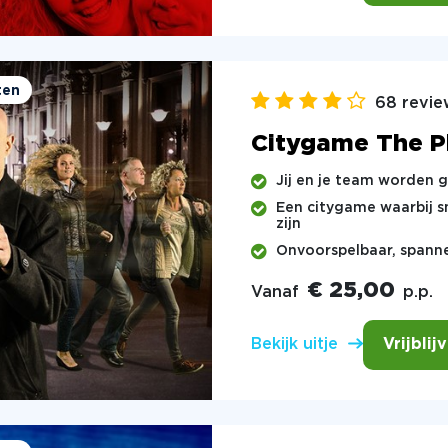
ten
68 revie
Citygame The P
Jij en je team worden
Een citygame waarbij s
zijn
Onvoorspelbaar, spanne
€ 25,00
Vanaf
p.p.
Vrijblij
Bekijk uitje