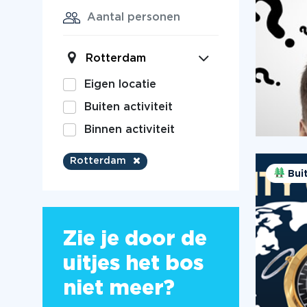
Rotterdam
Eigen locatie
Buiten activiteit
Binnen activiteit
Rotterdam
Bui
Zie je door de
uitjes het bos
niet meer?