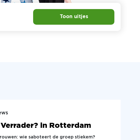
Toon uitjes
ews
 Verrader? in Rotterdam
trouwen: wie saboteert de groep stiekem?