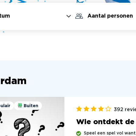
erdam
ulair
Buiten
392 revi
Wie ontdekt de
Speel een spel vol wan