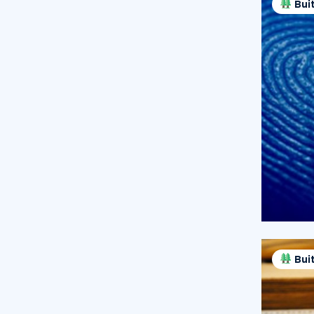
Bui
Bui