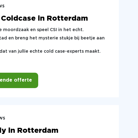
ws
 Coldcase in Rotterdam
e moordzaak en speel CSI in het echt.
tad en breng het mysterie stukje bij beetje aan
at van jullie echte cold case-experts maakt.
vende offerte
ws
y in Rotterdam