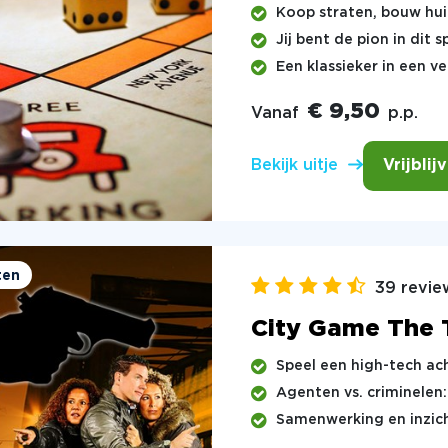
Koop straten, bouw hu
Jij bent de pion in dit 
Een klassieker in een v
€ 9,50
Vanaf
p.p.
Vrijblij
Bekijk uitje
ten
39 revie
City Game The 
Speel een high-tech ac
Agenten vs. criminelen
Samenwerking en inzich