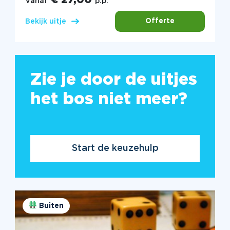
€ 27,00
Vanaf
p.p.
Offerte
Bekijk uitje
Zie je door de uitjes
het bos niet meer?
Start de keuzehulp
Buiten