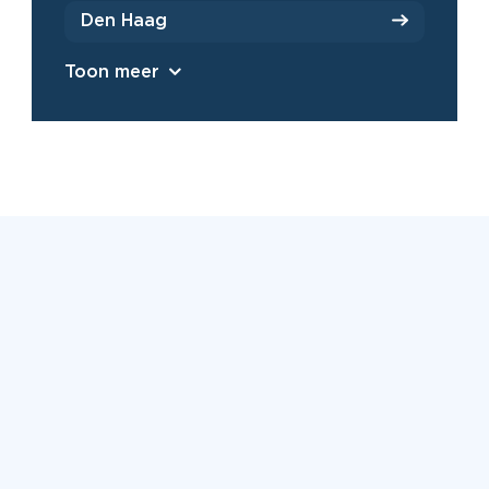
Den Haag
Toon meer
Beoordeeld met een 9,2 uit
6500+ reviews
Bekijk alle reviews