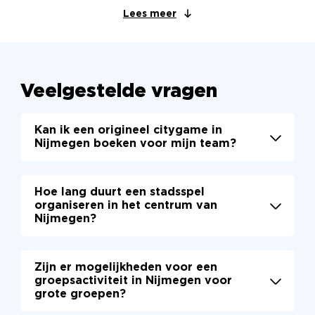
Lees meer
Veelgestelde vragen
Kan ik een origineel citygame in
Nijmegen boeken voor mijn team?
Ja, dat kan zeker! In Nijmegen bieden we
Hoe lang duurt een stadsspel
diverse citygames aan die perfect zijn voor
organiseren in het centrum van
teams. Denk aan spannende uitdagingen door
Nijmegen?
het centrum, waarbij je samenwerkt en
Nijmegen op een unieke manier ontdekt.
Een stadsspel in Nijmegen duurt meestal
Zijn er mogelijkheden voor een
tussen de 2 en 3 uur. Deze tijd is perfect om
groepsactiviteit in Nijmegen voor
het centrum te verkennen en leuke opdrachten
grote groepen?
uit te voeren, terwijl je ook de geschiedenis van