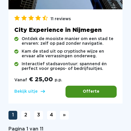
11 reviews
City Experience in Nijmegen
Ontdek de mooiste manier om een stad te
ervaren: zelf op pad zonder navigatie.
Kam de stad uit op cryptische wijze en
ervaar alle verrassingen onderweg.
Interactief stadsavontuur: spannend én
perfect voor groeps- of bedrijfsuitjes.
€ 25,00
Vanaf
p.p.
Offerte
Bekijk uitje
1
2
3
4
»
Pagina 1 van 11