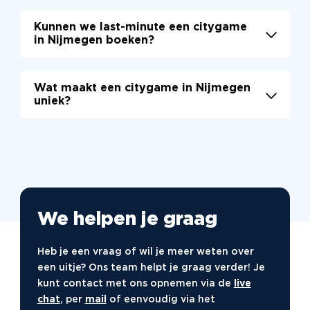
Nijmegen leert kennen.
Ja, we hebben opties voor zowel kleine als
Kunnen we last-minute een citygame
grote groepen. Voor groepen van 10 tot 100
in Nijmegen boeken?
personen organiseren we interactieve
activiteiten. Dit zorgt ervoor dat iedereen
Ja, last-minute boeken is vaak mogelijk! Neem
betrokken is en samenwerkt tijdens het spel.
Wat maakt een citygame in Nijmegen
contact met ons op en we kijken samen naar de
uniek?
beschikbare opties voor een citygame in
Nijmegen. Dit maakt het makkelijk om
Onze citygames combineren avontuur met
spontaan een groepsactiviteit te plannen.
lokale geschiedenis. Je ontdekt verborgen
plekjes en interessante verhalen van Nijmegen.
Dit maakt het niet alleen leuk, maar ook
leerzaam en onvergetelijk!
We helpen je graag
Heb je een vraag of wil je meer weten over
een uitje? Ons team helpt je graag verder! Je
kunt contact met ons opnemen via de
live
chat
, per
mail
of eenvoudig via het