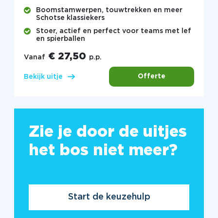
Boomstamwerpen, touwtrekken en meer
Schotse klassiekers
Stoer, actief en perfect voor teams met lef
en spierballen
€ 27,50
Vanaf
p.p.
Offerte
Bekijk uitje
Zie je door de uitjes
het bos niet meer?
Start de keuzehulp