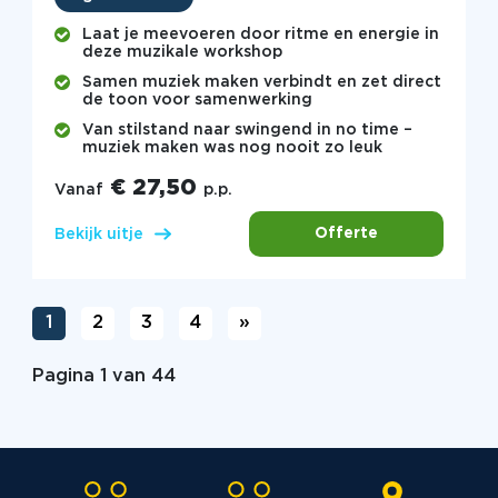
Laat je meevoeren door ritme en energie in
deze muzikale workshop
Samen muziek maken verbindt en zet direct
de toon voor samenwerking
Van stilstand naar swingend in no time –
muziek maken was nog nooit zo leuk
€ 27,50
Vanaf
p.p.
Offerte
Bekijk uitje
1
2
3
4
»
Pagina 1 van 44