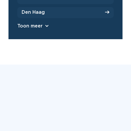
Den Haag
Toon meer
Beoordeeld met een 9,2 uit
6500+ reviews
Bekijk alle reviews