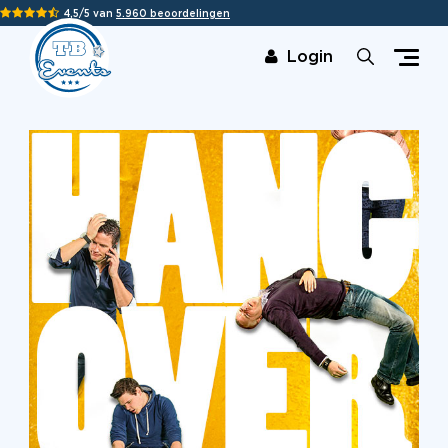
4,5/5 van
5.960 beoordelingen
Login