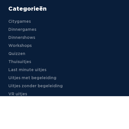
Categorieën
Citygames
Dinnergames
Dinnershows
Workshops
Quizzen
Thuisuitjes
Last minute uitjes
Uitjes met begeleiding
Uitjes zonder begeleiding
VR uitjes
Moordspellen
Uitjes met online begeleiding
TB Events