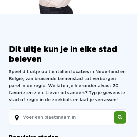
met de TB Events app op jullie smartphone en het
handboek op pad. The city is your playground! In de
tas zitten attributen die jullie nodig hebben om de
verschillende - laten we zeggen - ‘vreemde‘
opdrachten uit te voeren. Wat er niet in zit moeten
jullie zelf zien te regelen. Aan jullie de taak om de
opdrachten zo snel en zo goed mogelijk uit te
Dit uitje kun je in elke stad
voeren, zonder al teveel kleerscheuren.
beleven
Helemaal in je rol? Da’s maar goed ook, want jullie
leggen alles vast die dag, op foto en film. Handig
Speel dit uitje op tientallen locaties in Nederland en
voor de dag erna.
België, van bruisende binnenstad tot verborgen
Aan het einde van het spel keer je terug naar het
parel in de regio. We laten je hieronder alvast 20
ontvangstpunt. Onder genot van een laatste drankje
favorieten zien. Liever iets anders? Typ je gewenste
wordt de winnaar bekend gemaakt.
stad of regio in de zoekbalk en laat je verrassen!