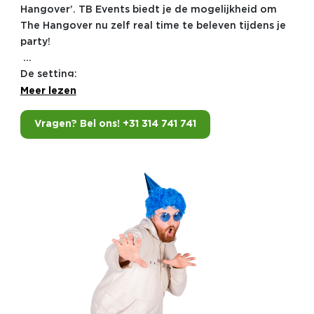
Hangover’. TB Events biedt je de mogelijkheid om
The Hangover nu zelf real time te beleven tijdens je
party!
De setting:
Meer lezen
Hoofdpijn! Langzaamaan wakker worden is er helaas
niet bij vandaag. Jullie herinneren je namelijk niets
Vragen? Bel ons! +31 314 741 741
meer van de afgelopen avond en de bruidegom is
spoorloos! Het huwelijk vindt morgen plaats, tijd om
in een noodtempo te reconstrueren wat er in
hemelsnaam gisteravond allemaal gebeurd is en
vooral.. waar is Doug gebleven!
Wat staat jullie te wachten tijdens The Hangover?
Je kunt niet droog de strijd in en dus word je
ontvangen met een biertje. Na een korte speluitleg
vormen we teams van vier tot zes man en gaan jullie