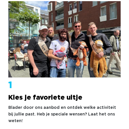
Klaar voor een dag die blijft
hangen?
Of het nu gaat om waardering, teambuilding of
gewoon een goed moment samen: een bedrijfsuitje
met TB Events is nooit standaard. Bekijk het aanbod
of neem contact op voor persoonlijk advies. Samen
maken we er iets van waar je team nog lang met
plezier op terugkijkt.
1
Kies je favoriete uitje
Blader door ons aanbod en ontdek welke activiteit
bij jullie past. Heb je speciale wensen? Laat het ons
weten!