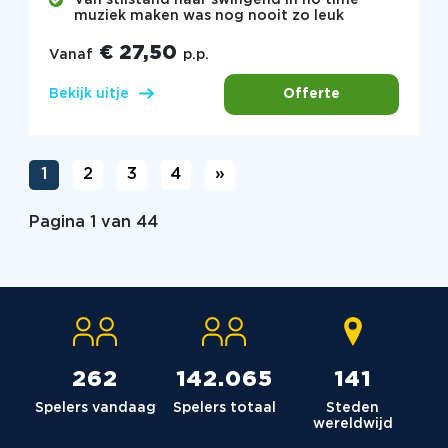
Van stilstand naar swingend in no time –
muziek maken was nog nooit zo leuk
€ 27,50
Vanaf
p.p.
Offerte
Bekijk uitje
1
2
3
4
»
Pagina 1 van 44
264
142.980
142
Spelers vandaag
Spelers totaal
Steden
wereldwijd