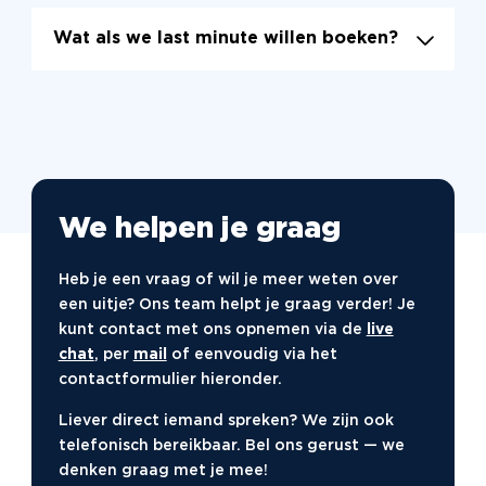
liever alles uit handen geven? Dan regelen wij het
volledige programma, inclusief activiteit en
Wat als we last minute willen boeken?
catering.
Populaire uitjes voor
bedrijven
Citygame The Hunt
– Jacht vol spanning en
samenwerking door een stad naar keuze
We helpen je graag
Moorddiner
– Samen eten en speuren, met
collega’s als hoofdrolspelers
Heb je een vraag of wil je meer weten over
Pubquiz
– Speel in teams en leer elkaar op een
een uitje? Ons team helpt je graag verder! Je
andere manier kennen
kunt contact met ons opnemen via de
live
Gek op Holland
– De leukste ons kent ons quiz van
chat
, per
mail
of eenvoudig via het
Nederland
contactformulier hieronder.
Escape in the City
– Ontsnap samen uit de stad
Liever direct iemand spreken? We zijn ook
met teamwork en slimme keuzes
telefonisch bereikbaar. Bel ons gerust — we
Waar vinden deze uitjes
denken graag met je mee!