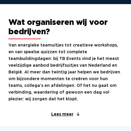
Wat organiseren wij voor
bedrijven?
Van energieke teamuitjes tot creatieve workshops,
en van speelse quizzen tot complete
teambuildingdagen: bij TB Events vind je het meest
veelzijdige aanbod bedrijfsuitjes van Nederland en
België. Al meer dan twintig jaar helpen we bedrijven
om bijzondere momenten te creëren voor hun
teams, collega’s en afdelingen. Of het nu gaat om
verbinding, waardering of gewoon een dag vol
plezier: wij zorgen dat het klopt.
Waarom kiezen bedrijven
Lees meer
voor TB Events?
Omdat we maatwerk leveren, snel schakelen en écht