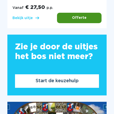
€ 27,50
Vanaf
p.p.
Offerte
Bekijk uitje
Zie je door de uitjes
het bos niet meer?
Start de keuzehulp