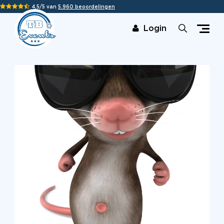
4,5/5 van
5.960 beoordelingen
Login