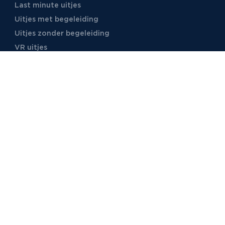
Last minute uitjes
Uitjes met begeleiding
Uitjes zonder begeleiding
VR uitjes
Moordspellen
Uitjes met online begeleiding
TB Events
Over ons
Ons team
Voor locaties
Vacatures
Stages
Foto's
Video's