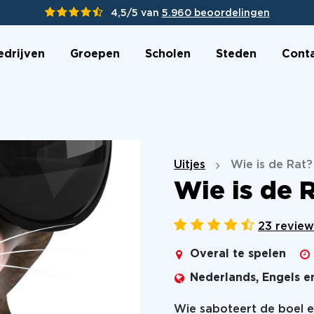
4,5/5 van
5.960 beoordelingen
edrijven
Groepen
Scholen
Steden
Cont
Uitjes
Wie is de Rat?
Wie is de 
23 review
Overal te spelen
Nederlands, Engels e
Wie saboteert de boel e