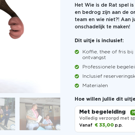
Het Wie is de Rat spel is
en bedrog zijn aan de o
team en wie niet?! Aan j
onschadelijk te maken!
Dit uitje is inclusief:
Koffie, thee of fris bij
ontvangst
Professionele begele
Inclusief reserverings
Materialen
Hoe willen jullie dit uit
Met begeleiding
M
Volledig verzorgd met sp
€ 33,00
Vanaf
p.p.