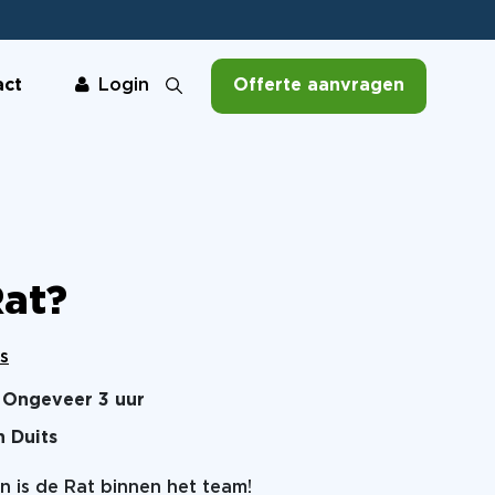
act
Offerte aanvragen
Login
Rat?
s
Ongeveer 3 uur
n Duits
n is de Rat binnen het team!