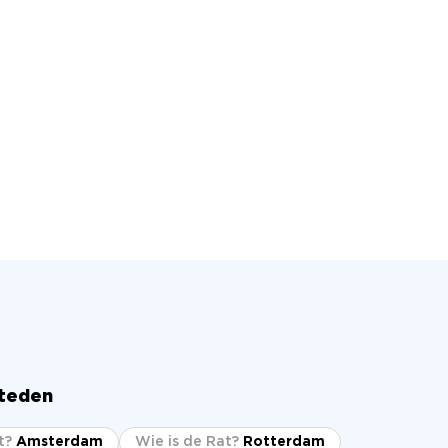
steden
t?
Amsterdam
Wie is de Rat?
Rotterdam