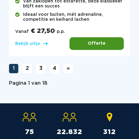
Van zaklopen tot estafette, deze klassieker
blijft een succes
Ideaal voor buiten, mét adrenaline,
competitie en keihard lachen
€ 27,50
Vanaf
p.p.
Offerte
Bekijk uitje
1
2
3
4
»
Pagina 1 van 18
76
23.036
315