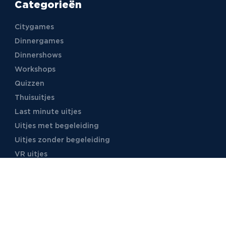
Categorieën
Citygames
Dinnergames
Dinnershows
Workshops
Quizzen
Thuisuitjes
Last minute uitjes
Uitjes met begeleiding
Uitjes zonder begeleiding
VR uitjes
Moordspellen
Uitjes met online begeleiding
TB Events