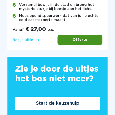
Verzamel bewijs in de stad en breng het
mysterie stukje bij beetje aan het licht.
Meeslepend speurwerk dat van jullie echte
cold case-experts maakt.
€ 27,00
Vanaf
p.p.
Offerte
Bekijk uitje
Zie je door de uitjes
het bos niet meer?
Start de keuzehulp