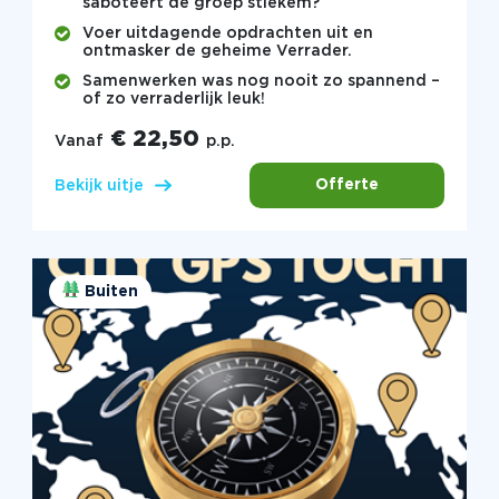
saboteert de groep stiekem?
Voer uitdagende opdrachten uit en
ontmasker de geheime Verrader.
Samenwerken was nog nooit zo spannend –
of zo verraderlijk leuk!
€ 22,50
Vanaf
p.p.
Offerte
Bekijk uitje
Buiten