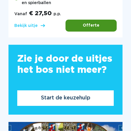
en spierballen
€ 27,50
Vanaf
p.p.
Offerte
Bekijk uitje
Zie je door de uitjes
het bos niet meer?
Start de keuzehulp