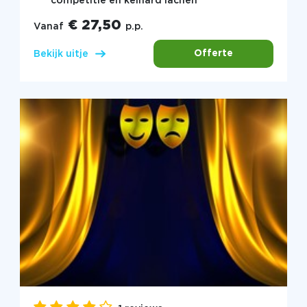
competitie en keihard lachen
€ 27,50
Vanaf
p.p.
Offerte
Bekijk uitje