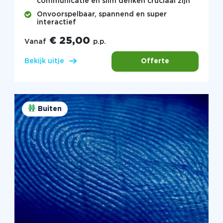
communicatie en slim denken cruciaal zijn
Onvoorspelbaar, spannend en super
interactief
€ 25,00
Vanaf
p.p.
Offerte
Bekijk uitje
Buiten