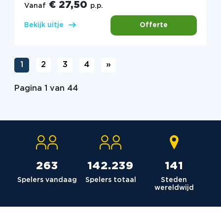
€ 27,50
Vanaf
p.p.
Offerte
Bekijk uitje
1
2
3
4
»
Pagina 1 van 44
264
142.980
142
Spelers vandaag
Spelers totaal
Steden
wereldwijd