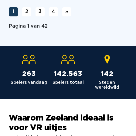
1
2
3
4
»
Pagina 1 van 42
264
142.980
142
Spelers vandaag
Spelers totaal
Steden
wereldwijd
Waarom Zeeland ideaal is
voor VR uitjes