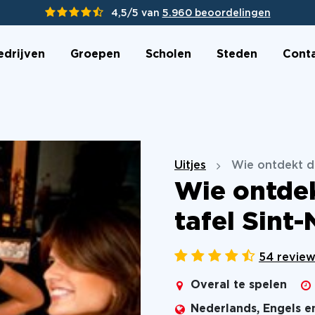
4,5/5 van
5.960 beoordelingen
edrijven
Groepen
Scholen
Steden
Cont
Uitjes
Wie ontdekt d
Wie ontdek
tafel Sint-
54 revie
Overal te spelen
Nederlands, Engels e