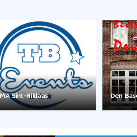
MA Sint-Niklaas
Den Bas