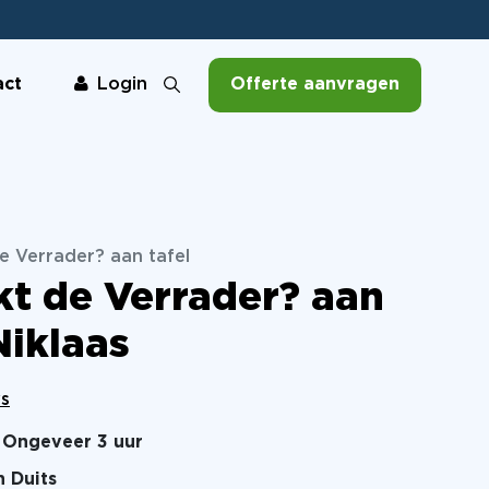
act
Offerte aanvragen
Login
e Verrader? aan tafel
t de Verrader? aan
Niklaas
ws
Ongeveer 3 uur
n Duits