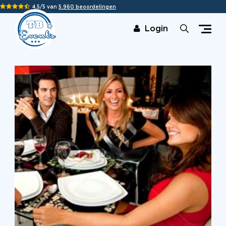
4,5/5 van
5.960 beoordelingen
Login