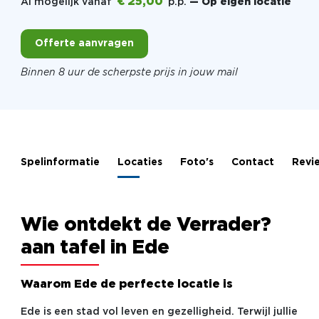
€ 25,00
Al mogelijk vanaf
p.p.
— Op eigen locatie
Offerte aanvragen
Binnen 8 uur de scherpste prijs in jouw mail
Spelinformatie
Locaties
Foto's
Contact
Revi
Wie ontdekt de Verrader?
aan tafel in Ede
Waarom Ede de perfecte locatie is
Ede is een stad vol leven en gezelligheid. Terwijl jullie