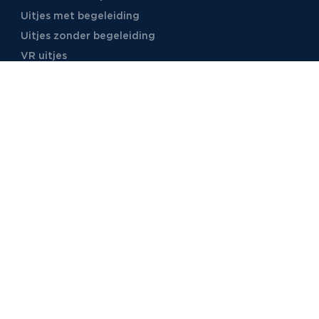
Uitjes met begeleiding
Uitjes zonder begeleiding
VR uitjes
Moordspellen
Uitjes met online begeleiding
TB Events
Over ons
Ons team
Voor locaties
Vacatures
Stages
Foto's
Video's
Reviews