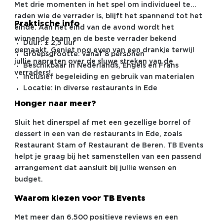
Met drie momenten in het spel om individueel te
raden wie de verrader is, blijft het spannend tot het
Praktische info
einde. Aan het eind van de avond wordt het
winnende team en de beste verrader bekend
Duur: ± 2,5 uur
gemaakt. Geniet nog even van een drankje terwijl
Groepsgrootte: vanaf 8 personen
jullie napraten over de sluwe streken van de
Beschikbaar in Nederlands, Engels en Frans
verraders!
Inclusief begeleiding en gebruik van materialen
Locatie: in diverse restaurants in Ede
Honger naar meer?
Sluit het dinerspel af met een gezellige borrel of
dessert in een van de restaurants in Ede, zoals
Restaurant Stam of Restaurant de Beren. TB Events
helpt je graag bij het samenstellen van een passend
arrangement dat aansluit bij jullie wensen en
budget.
Waarom kiezen voor TB Events
Met meer dan 6.500 positieve reviews en een