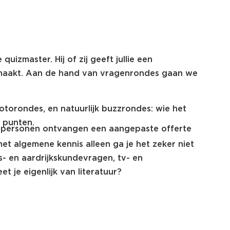
zmaster. Hij of zij geeft jullie een
emaakt. Aan de hand van vragenrondes gaan we
fotorondes, en natuurlijk buzzrondes: wie het
 punten.
 personen ontvangen een aangepaste offerte
et algemene kennis alleen ga je het zeker niet
- en aardrijkskundevragen, tv- en
je eigenlijk van literatuur?
nd finale. De pittigste vragen gaan nu over
er win je alleen op inzicht, maar een sprankje