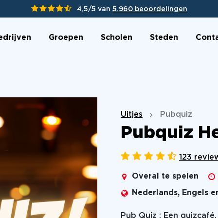
4,5/5 van
5.960 beoordelingen
edrijven
Groepen
Scholen
Steden
Cont
Uitjes
Pubquiz
Pubquiz He
123 revie
Overal te spelen
Nederlands, Engels e
Pub Quiz :
Een quizcafé, 