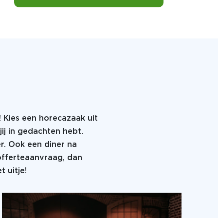
De Pubquiz kan op iedere willekeurige locatie in N
Dit spel kan ook in het Engels gespeeld worden!
Honger naar meer?
! Kies een horecazaak uit
Een lekkere lunch of diner maakt je dag echt af!
jij in gedachten hebt.
er. Ook een diner na
Dit zit niet bij de prijs inbegrepen, maar er zijn l
 offerteaanvraag, dan
opties.
 uitje!