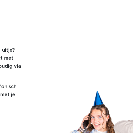
 uitje?
ct met
oudig via
fonisch
met je