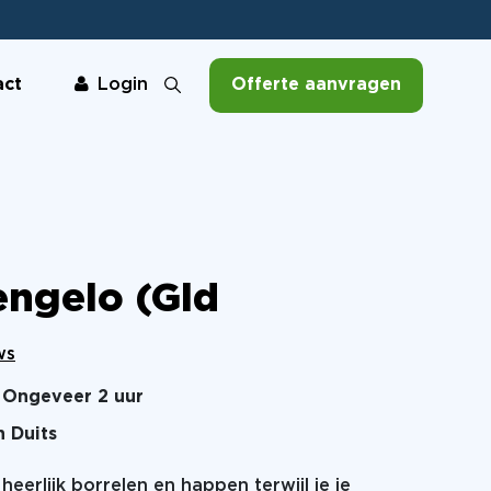
act
Offerte aanvragen
Login
ngelo (Gld
ws
Ongeveer 2 uur
n Duits
heerlijk borrelen en happen terwijl je je