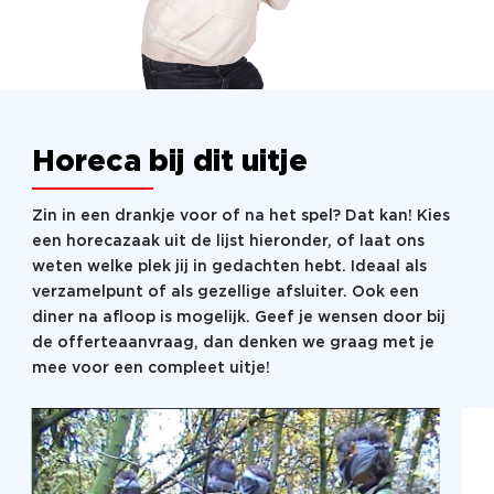
en de quizmaster geeft geen millimeter toe. Hier win
je alleen op inzicht, maar een sprankje geluk is zeker
welkom!
Horeca bij dit uitje
De Pubquiz kan op iedere willekeurige locatie in
Nederland, België en Duitsland gespeeld worden. Dit
spel kan ook in het Engels gespeeld worden!
Zin in een drankje voor of na het spel? Dat kan! Kies
een horecazaak uit de lijst hieronder, of laat ons
weten welke plek jij in gedachten hebt. Ideaal als
verzamelpunt of als gezellige afsluiter. Ook een
diner na afloop is mogelijk. Geef je wensen door bij
Honger naar meer?
de offerteaanvraag, dan denken we graag met je
mee voor een compleet uitje!
Een lekkere lunch of diner maakt je dag echt af!
Dit zit niet bij de prijs inbegrepen, maar er zijn legio
mogelijkheden. Neem
contact op
voor de opties.