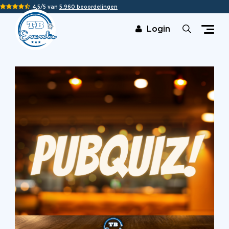
4,5/5 van
5.960 beoordelingen
Login