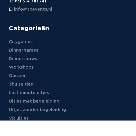
T:
+31 314 741 741
E:
info@tbevents.nl
Categorieën
Citygames
Dinnergames
Dinnershows
Workshops
Quizzen
Thuisuitjes
Last minute uitjes
Uitjes met begeleiding
Uitjes zonder begeleiding
VR uitjes
Moordspellen
Uitjes met online begeleiding