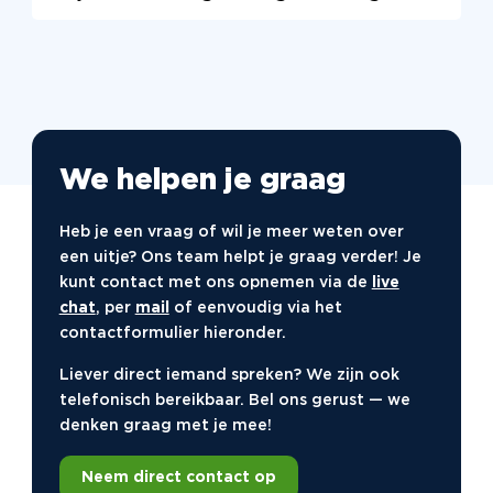
collega's!
stadspark of een creatieve workshop waar je
De gemiddelde tijdsduur van uitjes zonder
samen iets moois maakt. Dit maakt de dag
begeleiding in Tilburg varieert tussen de 1 en 3
onvergetelijk!
uur. Dit maakt het ideaal voor een korte
activiteit tijdens een dagje uit. Plan een leuke
middag met een stadsspel, gevolgd door een
bezoek aan een lokaal café.
We helpen je graag
Heb je een vraag of wil je meer weten over
een uitje? Ons team helpt je graag verder! Je
kunt contact met ons opnemen via de
live
chat
, per
mail
of eenvoudig via het
contactformulier hieronder.
Liever direct iemand spreken? We zijn ook
telefonisch bereikbaar. Bel ons gerust — we
denken graag met je mee!
Neem direct contact op