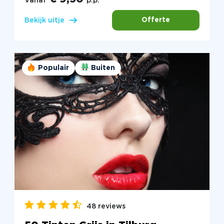
Vanaf
p.p.
Offerte
Bekijk uitje
Populair
Buiten
48 reviews