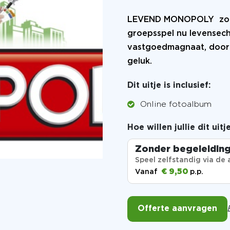
LEVEND MONOPOLY zonde
groepsspel nu levensecht
vastgoedmagnaat, door 
geluk.
Dit uitje is inclusief:
Online fotoalbum
Hoe willen jullie dit uit
Zonder begeleidin
Speel zelfstandig via de 
€ 9,50
Vanaf
p.p.
Offerte aanvragen