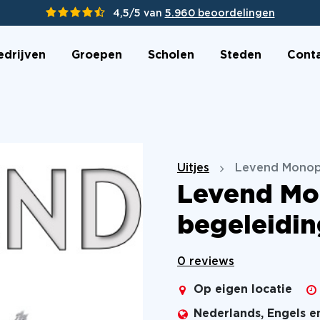
4,5/5 van
5.960 beoordelingen
edrijven
Groepen
Scholen
Steden
Cont
Uitjes
Levend Monopo
Levend Mo
begeleidin
0 reviews
Op eigen locatie
Nederlands, Engels e