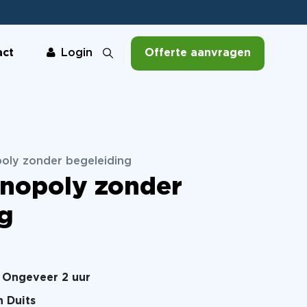
act
Offerte aanvragen
Login
ly zonder begeleiding
nopoly zonder
g
Ongeveer 2 uur
n Duits