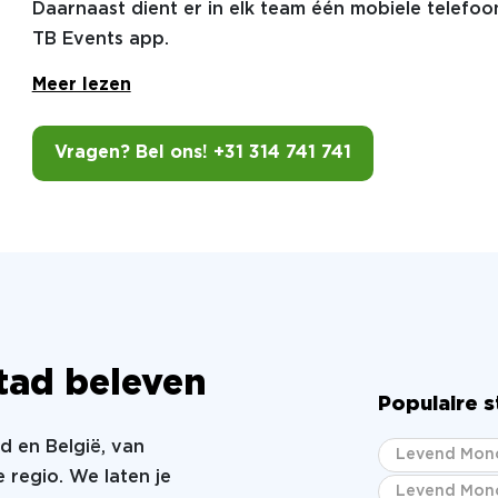
Daarnaast dient er in elk team één mobiele telefoo
TB Events app.
Meer lezen
Vragen? Bel ons! +31 314 741 741
 stad beleven
Populaire 
nd en België, van
Levend Mono
 regio. We laten je
Levend Mono