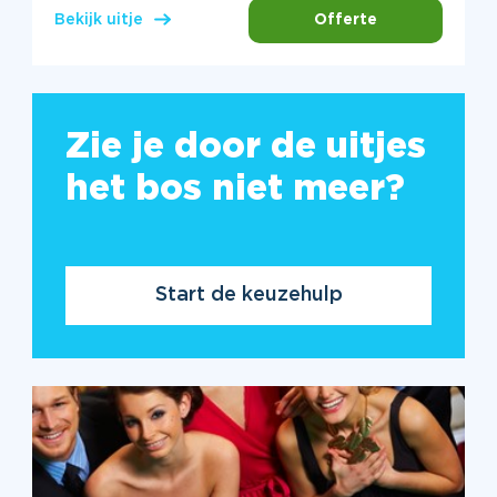
Offerte
Bekijk uitje
Zie je door de uitjes
het bos niet meer?
Start de keuzehulp