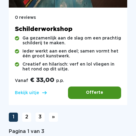
0 reviews
Schilderworkshop
Ga gezamenlijk aan de slag om een prachtig
schilderij te maken.
Ieder werkt aan een deel; samen vormt het
één groot kunstwerk.
Creatief en hilarisch: verf en lol vliegen in
het rond op dit uitje.
€ 33,00
Vanaf
p.p.
Offerte
Bekijk uitje
1
2
3
»
Pagina 1 van 3