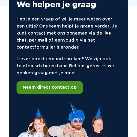
Alles mag op Zaterdag Quiz
– Een luchtige quiz
We helpen je graag
met fun, gekke opdrachten en muziek
Heb je een vraag of wil je meer weten over
Waar kun je indoor
een uitje? Ons team helpt je graag verder! Je
teamuitjes beleven?
kunt contact met ons opnemen via de
live
chat
, per
mail
of eenvoudig via het
Overal waar een ruimte is met tafels, stoelen en een
contactformulier hieronder.
beetje sfeer. In jullie eigen bedrijfspand, bij een
horecalocatie, in een zaaltje of op een externe
Liever direct iemand spreken? We zijn ook
vergaderplek. Wij toveren elke ruimte om tot een
telefonisch bereikbaar. Bel ons gerust — we
beleving. En heb je nog geen locatie? Geen zorgen,
denken graag met je mee!
we denken graag mee op basis van jullie wensen.
Neem direct contact op
Zelf regelen of alles uit
handen geven?
Bij TB Events kan het allebei. Boek alleen het spel of
kies voor een all-in uitje met locatie, diner,
aankleding en begeleiding. Wat je ook kiest, wij
zorgen voor een sfeervol en soepel teammoment.