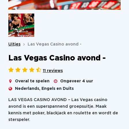
Uitjes
Las Vegas Casino avond -
Las Vegas Casino avond -
11 reviews
Overal te spelen
Ongeveer 4 uur
Nederlands, Engels en Duits
LAS VEGAS CASINO AVOND – Las Vegas casino
avond is een superspannend groepsuitje. Maak
kennis met poker, blackjack en roulette en wordt de
sterspeler.