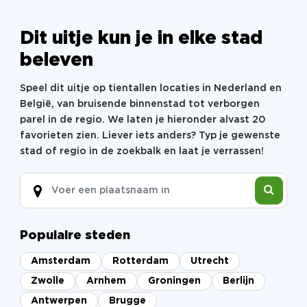
Dit uitje kun je in elke stad
beleven
Speel dit uitje op tientallen locaties in Nederland en
België, van bruisende binnenstad tot verborgen
parel in de regio. We laten je hieronder alvast 20
favorieten zien. Liever iets anders? Typ je gewenste
stad of regio in de zoekbalk en laat je verrassen!
Populaire steden
Amsterdam
Rotterdam
Utrecht
Zwolle
Arnhem
Groningen
Berlijn
Antwerpen
Brugge