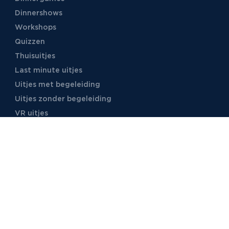
Dinnershows
Workshops
Quizzen
Thuisuitjes
Last minute uitjes
Uitjes met begeleiding
Uitjes zonder begeleiding
VR uitjes
Moordspellen
Uitjes met online begeleiding
TB Events
Over ons
Ons team
Voor locaties