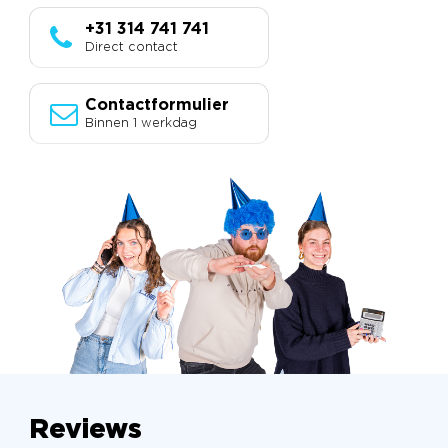
+31 314 741 741
Direct contact
Contactformulier
Binnen 1 werkdag
Reviews