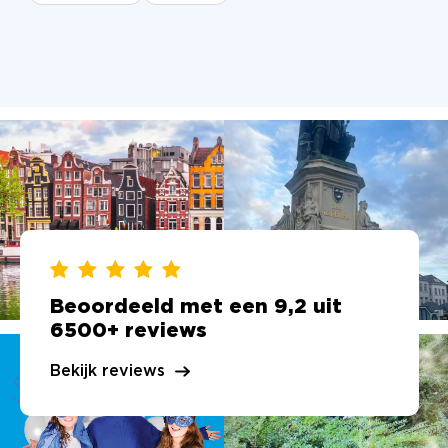
Beoordeeld met een 9,2 uit
6500+ reviews
Bekijk reviews