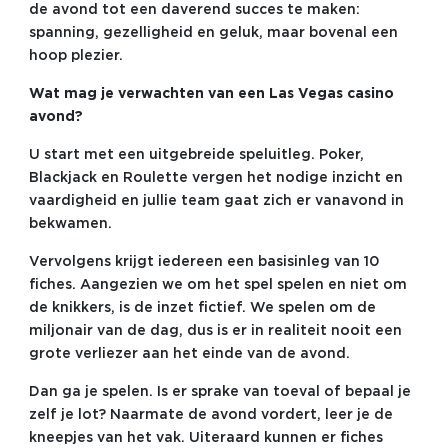
de avond tot een daverend succes te maken:
spanning, gezelligheid en geluk, maar bovenal een
hoop plezier.
Wat mag je verwachten van een Las Vegas casino
avond?
U start met een uitgebreide speluitleg. Poker,
Blackjack en Roulette vergen het nodige inzicht en
vaardigheid en jullie team gaat zich er vanavond in
bekwamen.
Vervolgens krijgt iedereen een basisinleg van 10
fiches. Aangezien we om het spel spelen en niet om
de knikkers, is de inzet fictief. We spelen om de
miljonair van de dag, dus is er in realiteit nooit een
grote verliezer aan het einde van de avond.
Dan ga je spelen. Is er sprake van toeval of bepaal je
zelf je lot? Naarmate de avond vordert, leer je de
kneepjes van het vak. Uiteraard kunnen er fiches