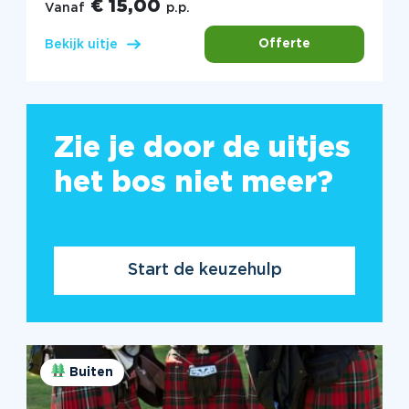
€ 15,00
Vanaf
p.p.
Offerte
Bekijk uitje
Zie je door de uitjes
het bos niet meer?
Start de keuzehulp
Buiten