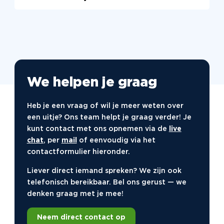
een leuke manier en krijgt tegelijkertijd een
Ja, last-minute boeken is vaak mogelijk voor
kijkje in de geschiedenis en cultuur van Zwolle.
familie uitjes in Zwolle. Neem contact met ons
op en we helpen je graag bij het vinden van een
leuke activiteit die aansluit bij jouw wensen. Zo
kun je snel en eenvoudig een origineel familie
uitje plannen.
We helpen je graag
Heb je een vraag of wil je meer weten over
een uitje? Ons team helpt je graag verder! Je
kunt contact met ons opnemen via de
live
chat
, per
mail
of eenvoudig via het
contactformulier hieronder.
Liever direct iemand spreken? We zijn ook
telefonisch bereikbaar. Bel ons gerust — we
denken graag met je mee!
Neem direct contact op