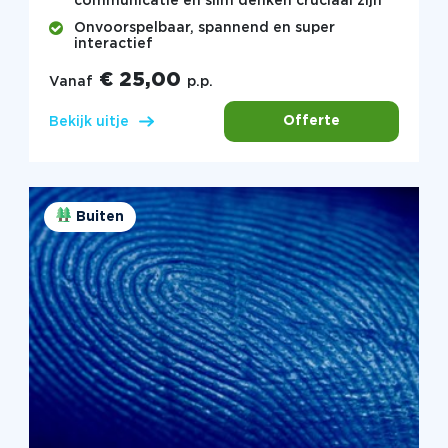
communicatie en slim denken cruciaal zijn
Onvoorspelbaar, spannend en super
interactief
€ 25,00
Vanaf
p.p.
Offerte
Bekijk uitje
Buiten