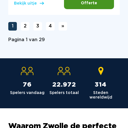
Offerte
Bekijk uitje
1
2
3
4
»
Pagina 1 van 29
76
23.036
315
Spelers vandaag
Spelers totaal
Steden
wereldwijd
Waarom Zwolle de perfecte