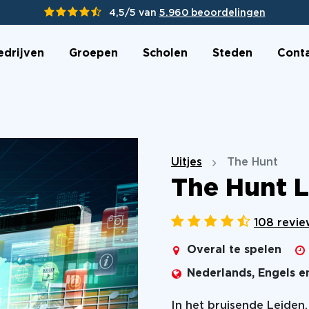
4,5/5 van
5.960 beoordelingen
edrijven
Groepen
Scholen
Steden
Cont
Uitjes
The Hunt
The Hunt 
108 revie
Overal te spelen
Nederlands, Engels e
In het bruisende Leiden