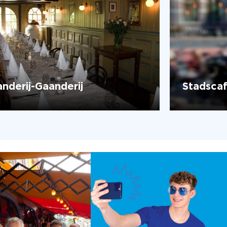
anderij-Gaanderij
Stadscaf