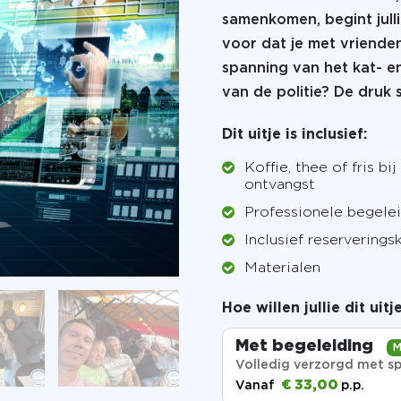
samenkomen, begint jull
voor dat je met vrienden 
spanning van het kat- en 
van de politie? De druk 
Dit uitje is inclusief:
Koffie, thee of fris bij
ontvangst
Professionele begele
Inclusief reserverings
Materialen
Hoe willen jullie dit uit
Met begeleiding
M
Volledig verzorgd met sp
€ 33,00
Vanaf
p.p.