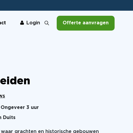
act
Offerte aanvragen
Login
Leiden
ws
Ongeveer 3 uur
n Duits
, waar grachten en historische gebouwen