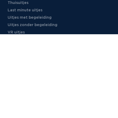
Thuisuitjes
Last minute uitjes
Uitjes met begeleiding
Uitjes zonder begeleiding
VR uitjes
Moordspellen
Uitjes met online begeleiding
TB Events
Over ons
Ons team
Voor locaties
Vacatures
Stages
Foto's