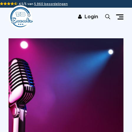
4,5/5 van
5.960 beoordelingen
Login