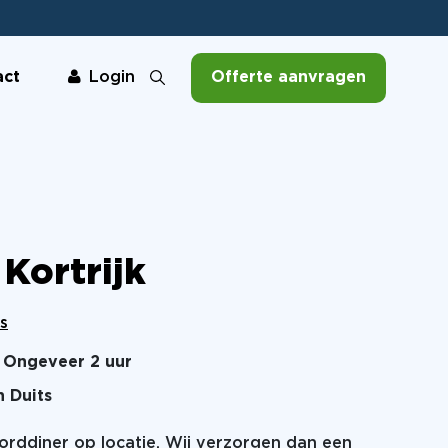
act
Offerte aanvragen
Login
Kortrijk
s
Ongeveer 2 uur
n Duits
oorddiner op locatie. Wij verzorgen dan een