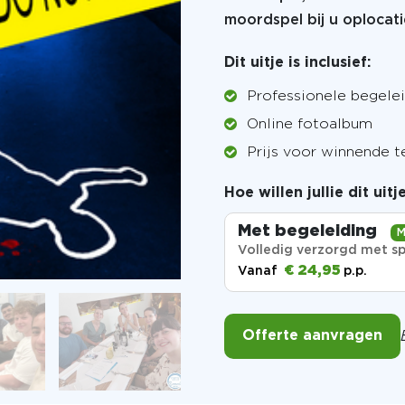
moordspel bij u oplocati
Dit uitje is inclusief:
Professionele begele
Online fotoalbum
Prijs voor winnende 
Hoe willen jullie dit uit
Met begeleiding
M
Volledig verzorgd met sp
€ 24,95
Vanaf
p.p.
Offerte aanvragen