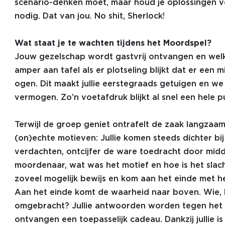
scenario-denken moet, maar houd je oplossingen vo
nodig. Dat van jou. No shit, Sherlock!
Wat staat je te wachten tijdens het Moordspel
?
Jouw gezelschap wordt gastvrij ontvangen en welk
amper aan tafel als er plotseling blijkt dat er een m
ogen. Dit maakt jullie eerstegraads getuigen en we
vermogen. Zo’n voetafdruk blijkt al snel een hele p
Terwijl de groep geniet ontrafelt de zaak langzaam.
(on)echte motieven: Jullie komen steeds dichter bij
verdachten, ontcijfer de ware toedracht door midde
moordenaar, wat was het motief en hoe is het sla
zoveel mogelijk bewijs en kom aan het einde met he
Aan het einde komt de waarheid naar boven. Wie,
omgebracht? Jullie antwoorden worden tegen het 
ontvangen een toepasselijk cadeau. Dankzij jullie i