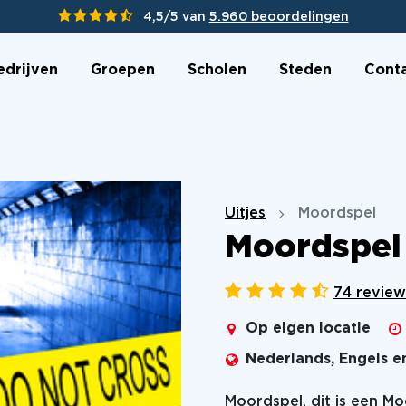
4,5/5 van
5.960 beoordelingen
edrijven
Groepen
Scholen
Steden
Cont
Uitjes
Moordspel
Moordspel 
74 review
Op eigen locatie
Nederlands, Engels e
Moordspel, dit is een M