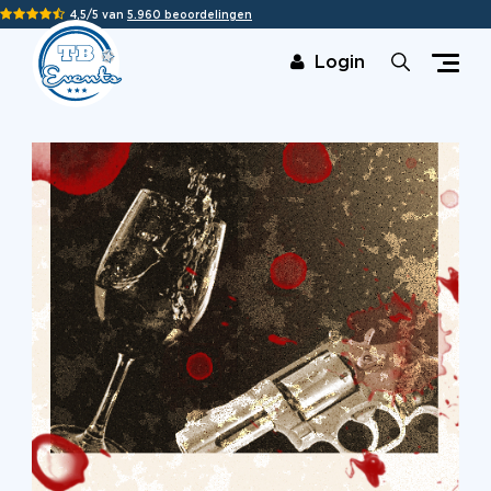
4,5/5 van
5.960 beoordelingen
Login