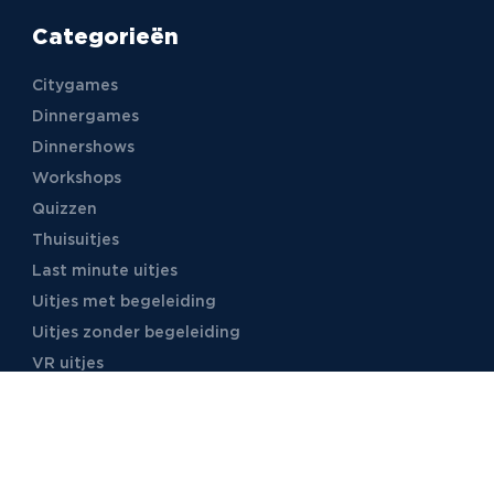
Categorieën
Citygames
Dinnergames
Dinnershows
Workshops
Quizzen
Thuisuitjes
Last minute uitjes
Uitjes met begeleiding
Uitjes zonder begeleiding
VR uitjes
Moordspellen
Uitjes met online begeleiding