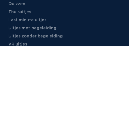
Quizzen
Thuisuitjes
Last minute uitjes
Uitjes met begeleiding
Uitjes zonder begeleiding
VR uitjes
Moordspellen
Uitjes met online begeleiding
TB Events
Over ons
Ons team
Voor locaties
Vacatures
Stages