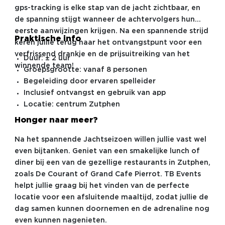
gps-tracking is elke stap van de jacht zichtbaar, en
de spanning stijgt wanneer de achtervolgers hun
eerste aanwijzingen krijgen. Na een spannende strijd
Praktische info
keren jullie terug naar het ontvangstpunt voor een
verfrissend drankje en de prijsuitreiking van het
Duur: ± 2 uur
winnende team!
Groepsgrootte: vanaf 8 personen
Begeleiding door ervaren spelleider
Inclusief ontvangst en gebruik van app
Locatie: centrum Zutphen
Honger naar meer?
Na het spannende Jachtseizoen willen jullie vast wel
even bijtanken. Geniet van een smakelijke lunch of
diner bij een van de gezellige restaurants in Zutphen,
zoals De Courant of Grand Cafe Pierrot. TB Events
helpt jullie graag bij het vinden van de perfecte
locatie voor een afsluitende maaltijd, zodat jullie de
dag samen kunnen doornemen en de adrenaline nog
even kunnen nagenieten.