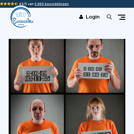
4,5/5 van
5.960 beoordelingen
Login