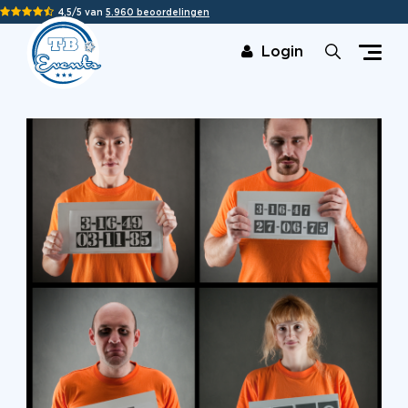
4,5/5 van
5.960 beoordelingen
Login