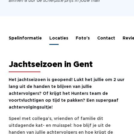
Binnen 8 uur de scherpste prijs in jouw mail
Spelinformatie
Locaties
Foto's
Contact
Revi
Jachtseizoen in Gent
Het jachtseizoen is geopend! Lukt het jullie om 2 uur
lang uit de handen te blijven van jullie
achtervolgers? Of krijgt het Hunters team de
voortvluchtigen op tijd te pakken? Een supergaaf
achtervolgingsuitje!
Speel met collega’s, vrienden of familie dit
uitdagende kat- en muisspel: hoe blijf je uit de
handen van jullie achtervolgers en hoe krijgt de