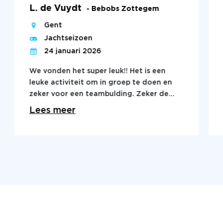
L. de Vuydt
- Bebobs Zottegem
Gent
Jachtseizoen
24 januari 2026
We vonden het super leuk!! Het is een
leuke activiteit om in groep te doen en
zeker voor een teambulding. Zeker de
moeite waard om het ook uit te
Lees meer
proberen. Je kunt de stad ontdekken op
een sportieve manier!