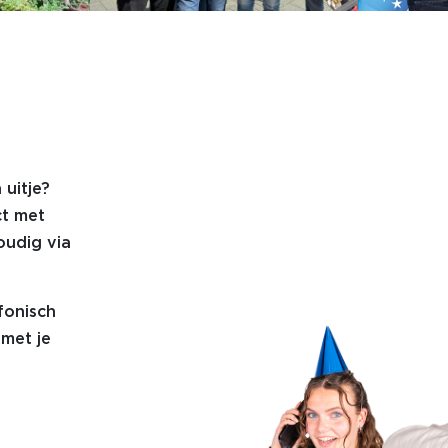
 uitje?
ct met
oudig via
fonisch
met je