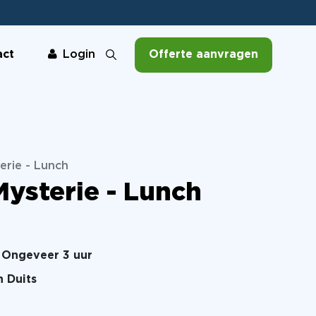
act
Offerte aanvragen
Login
erie - Lunch
Mysterie - Lunch
Ongeveer 3 uur
n Duits