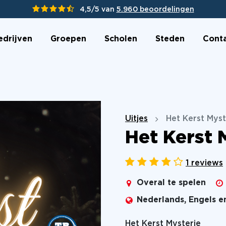
4,5/5 van
5.960 beoordelingen
edrijven
Groepen
Scholen
Steden
Cont
Uitjes
Het Kerst Myst
Het Kerst 
1 reviews
Overal te spelen
Nederlands, Engels e
Het Kerst Mysterie