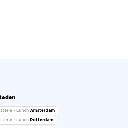
steden
sterie - Lunch
Amsterdam
sterie - Lunch
Rotterdam