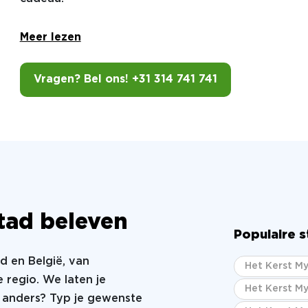
Meer lezen
Vragen? Bel ons! +31 314 741 741
 stad beleven
Populaire 
nd en België, van
Het Kerst My
 regio. We laten je
Het Kerst My
ts anders? Typ je gewenste