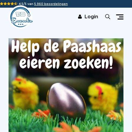
4,5/5 van
5.960 beoordelingen
Login