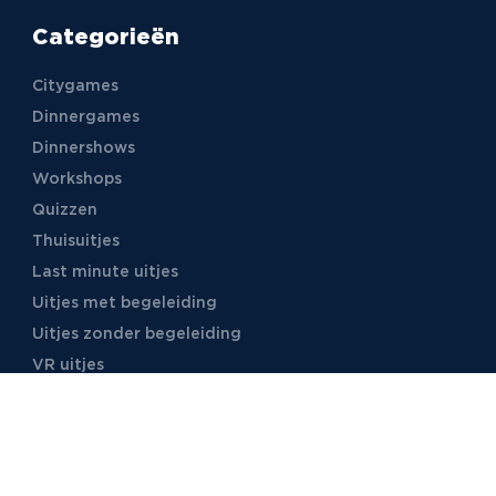
Categorieën
Citygames
Dinnergames
Dinnershows
Workshops
Quizzen
Thuisuitjes
Last minute uitjes
Uitjes met begeleiding
Uitjes zonder begeleiding
VR uitjes
Moordspellen
Uitjes met online begeleiding