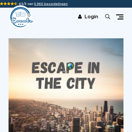
4,5/5 van
5.960 beoordelingen
Login