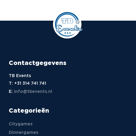
Contactgegevens
TB Events
T:
+31 314 741 741
E:
info@tbevents.nl
Categorieën
Citygames
Dinnergames