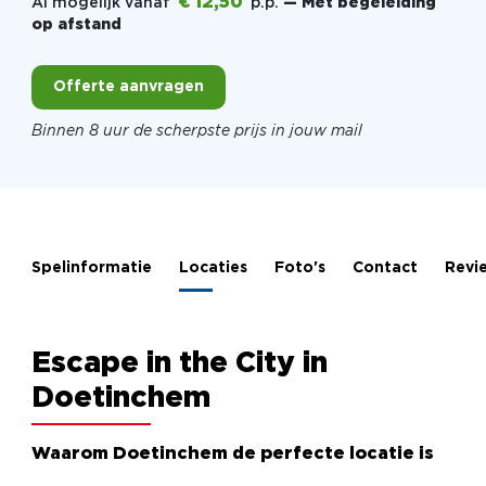
€ 12,50
Al mogelijk vanaf
p.p.
— Met begeleiding
op afstand
Offerte aanvragen
Binnen 8 uur de scherpste prijs in jouw mail
Spelinformatie
Locaties
Foto's
Contact
Revi
Escape in the City in
Doetinchem
Waarom Doetinchem de perfecte locatie is