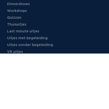
Dinnershows
Workshops
Quizzen
Thuisuitjes
Last minute uitjes
Uitjes met begeleiding
Uitjes zonder begeleiding
VR uitjes
Moordspellen
Uitjes met online begeleiding
TB Events
Over ons
Ons team
Voor locaties