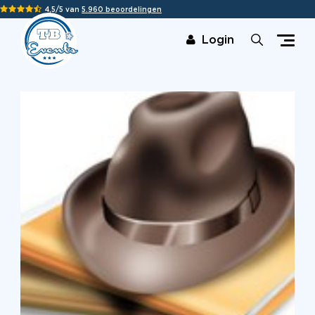
4,5/5 van
5.960 beoordelingen
Login