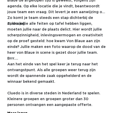
Blaue de afgelopen tijd is geweest, volgens zijn
agenda. Op elke locatie die je vindt, beantwoordt
jouw team een vraag. Dit levert je een aanwijzing op.
Zo komt je team steeds een stap dichterbij de
oplossing.
Zodra jullie alle feiten op tafel hebben liggen,
moeten jullie naar de plaats delict. Hier wordt jullie
scherpzinnigheid, inlevingsvermogen en creativiteit
op de proef gesteld: hoe kwam Von Blaue aan zijn
einde? Jullie maken een foto waarop de dood van de
heer von Blaue in scene is gezet door jullie team.
Brrr....
Aan het einde van het spel keer je terug naar het
ontvangstpunt. Als alle groepen weer terug zijn
wordt de spannende zaak opgehelderd en de
winnaar bekend gemaakt.
Cluedo is in diverse steden in Nederland te spelen.
Kleinere groepen en groepen groter dan 30
personen ontvangen een aangepaste offerte.