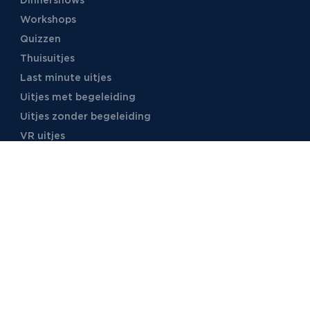
Dinnershows
Workshops
Quizzen
Thuisuitjes
Last minute uitjes
Uitjes met begeleiding
Uitjes zonder begeleiding
VR uitjes
Moordspellen
Uitjes met online begeleiding
TB Events
Over ons
Ons team
Voor locaties
Vacatures