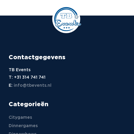
Contactgegevens
TB Events
T:
+31 314 741 741
E:
info@tbevents.nl
Categorieën
Citygames
Dinnergames