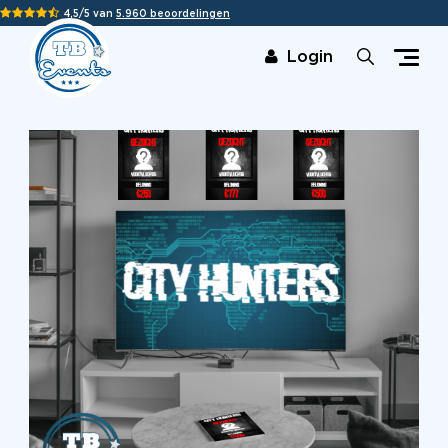
4,5/5 van
5.960 beoordelingen
Login