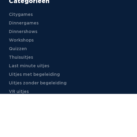
Categorieën
Citygames
Dinnergames
Dinnershows
Workshops
Quizzen
Thuisuitjes
Last minute uitjes
Uitjes met begeleiding
Uitjes zonder begeleiding
VR uitjes
Moordspellen
Uitjes met online begeleiding
TB Events