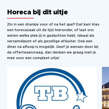
Honger naar meer?
Horeca bij dit uitje
Zo’n stadstocht maakt je hongerig. Een lunch of een
diner is een perfecte afsluiter. Dit zit niet bij de prijs
Zin in een drankje voor of na het spel? Dat kan! Kies
inbegrepen, maar er zijn diverse mogelijkheden.
een horecazaak uit de lijst hieronder, of laat ons
Neem hiervoor contact op. De City Experience is in
weten welke plek jij in gedachten hebt. Ideaal als
verschillende steden in Nederland te spelen.
verzamelpunt of als gezellige afsluiter. Ook een
diner na afloop is mogelijk. Geef je wensen door bij
Kleinere gezelschappen en groepen groter dan 30
de offerteaanvraag, dan denken we graag met je
personen ontvangen een aangepaste offerte.
mee voor een compleet uitje!