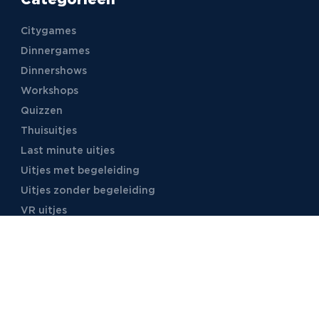
Citygames
Dinnergames
Dinnershows
Workshops
Quizzen
Thuisuitjes
Last minute uitjes
Uitjes met begeleiding
Uitjes zonder begeleiding
VR uitjes
Moordspellen
Uitjes met online begeleiding
TB Events